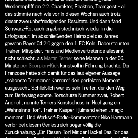
Wiederanpfiff ein
2:2
. Charakter, Reaktion, Teamgeist – all
das stimmte nach wie vor in diesen Wochen auch trotz
dieser zwei unbefriedigenden Resultate. Und dann fand
Schwarz-Rot auch ergebnistechnisch wieder in die
Erfolgsspur: Im abschließenden Heimspiel des Jahres
gewann Bayer 04
2:0
gegen den 1. FC Köln. Dabei staunten
Trainer, Mitspieler, Fans und Medienvertretende allesamt
nicht schlecht, als
Martin Terrier
seine Mannen in der 66.
Minute
per Scorpion-Kick
kunstvoll in Führung brachte. Der
Franzose hatte sich damit für das laut eigener Aussage
„schönste Tor meiner Karriere“ den perfekten Moment
ausgesucht. Schließlich war es sein Treffer, der den Weg
zum Derbysieg ebnete. Torschütze Nummer zwei, Robert
Andrich, nannte Terriers Kunstschuss im Nachgang ein
„Wahnsinns-Tor“, Trainer Kasper Hjulmand einen „magic
moment“. Und Werkself-Radio-Kommentator Niko Hartmann
verlor bei diesem Geniestreich sogar völlig die
Zurückhaltung. „Ein Riesen-Tor! Mit der Hacke! Das Tor des