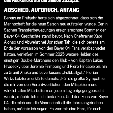
des Rückblicks auf die Saison 2025/26.
ABSCHIED, AUFBRUCH, ANFANG
Bereits im Frühjahr hatte sich abgezeichnet, dass sich die
Mannschaft für die neue Saison neu aufstellen würde. Der in
Sachen Transferbewegungen ereignisreichste Sommer der
Bayer 04-Geschichte stand bevor. Nach Cheftrainer Xabi
Alonso und Abwehrchef Jonathan Tah, die sich bereits am
Ende der Vorsaison von den Bayer 04-Fans verabschiedet
hatten, verließen im Sommer 2025 weitere Helden des
einstigen Double-Märchens den Klub – von Kapitän Lukas
Hradecky über Jeremie Frimpong und Piero Hincapie bis hin
zu Granit Xhaka und Leverkusens „Fußballgott“ Florian
Wirtz. Letzterer erklärte damals: „Für die große Sympathie,
die mir von den Verantwortlichen, den Mitspielern und
wirklich allen Mitarbeitern an jedem Tag entgegengebracht
wurde, möchte ich mich bedanken. Und den Fans von Bayer
04, die mich und die Mannschaft all die Jahre angetrieben
haben, möchte ich sagen: Es war mir eine Ehre, für euch