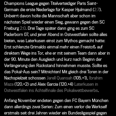
Champions League gegen Titelverteidiger Paris Saint-
Germain die erste Niederlage für Kasper Hjulmand (
2:7
).
Unbeirrt davon holte die Mannschaft aber schon im
nächsten Spiel wieder einen Sieg, gewann gegen den SC
Freiburg
2:0
. Drei Tage später dann ging es zum SC
Paderborn 07, und jener Abend in Ostwestfalen sollte alles
bieten, was Laterkusen einst zum Mythos gemacht hatte:
Erst schlenzte Grimaldo einmal mehr einen Freistoß auf
direktem Wege ins Tor, ehe er mit seinem Team dann aber in
der 90. Minute den Ausgleich und kurz nach Beginn der
Verlängerung den Rückstand hinnehmen musste. Sollte es
das Pokal-Aus sein? Mitnichten! Mit gleich drei Toren in der
Nachspielzeit schossen
Jarell Quansah
(105.+1),
Ibrahim
Maza
(120.+2) und Aleix Garcia (120.+4)
Laterkusen in
Ostwestfalen ins Achtelfinale des Pokalwettbewerbs
.
Anfang November endeten gegen den FC Bayern München
dann allerdings zwei Serien: Zum einen verlor die Werkself
erstmals seit drei Jahren wieder ein Bundesligaspiel gegen