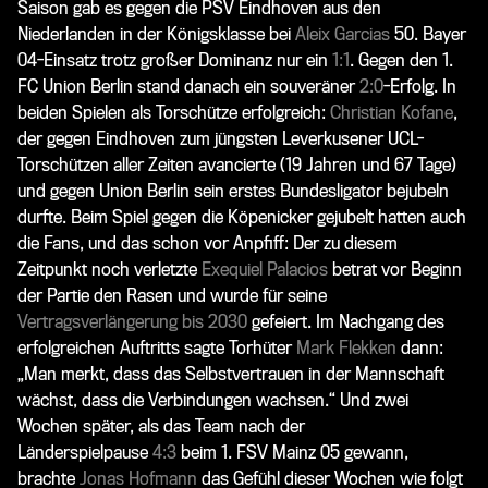
Saison gab es gegen die PSV Eindhoven aus den
Niederlanden in der Königsklasse bei
Aleix Garcias
50. Bayer
04-Einsatz trotz großer Dominanz nur ein
1:1
. Gegen den 1.
FC Union Berlin stand danach ein souveräner
2:0
-Erfolg. In
beiden Spielen als Torschütze erfolgreich:
Christian Kofane
,
der gegen Eindhoven zum jüngsten Leverkusener UCL-
Torschützen aller Zeiten avancierte (19 Jahren und 67 Tage)
und gegen Union Berlin sein erstes Bundesligator bejubeln
durfte. Beim Spiel gegen die Köpenicker gejubelt hatten auch
die Fans, und das schon vor Anpfiff: Der zu diesem
Zeitpunkt noch verletzte
Exequiel Palacios
betrat vor Beginn
der Partie den Rasen und wurde für seine
Vertragsverlängerung bis 2030
gefeiert. Im Nachgang des
erfolgreichen Auftritts sagte Torhüter
Mark Flekken
dann:
„Man merkt, dass das Selbstvertrauen in der Mannschaft
wächst, dass die Verbindungen wachsen.“ Und zwei
Wochen später, als das Team nach der
Länderspielpause
4:3
beim 1. FSV Mainz 05 gewann,
brachte
Jonas Hofmann
das Gefühl dieser Wochen wie folgt