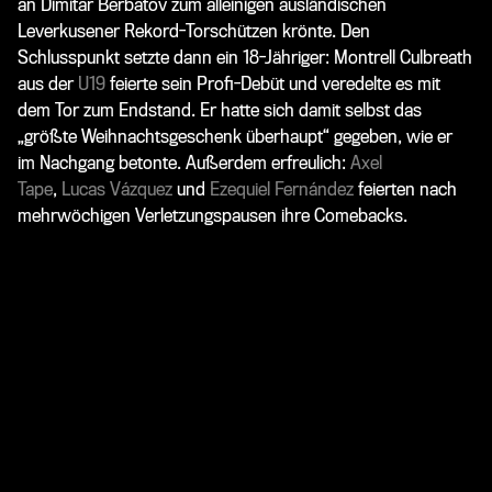
an Dimitar Berbatov zum alleinigen ausländischen
Leverkusener Rekord-Torschützen krönte. Den
Schlusspunkt setzte dann ein 18-Jähriger: Montrell Culbreath
aus der
U19
feierte sein Profi-Debüt und veredelte es mit
dem Tor zum Endstand. Er hatte sich damit selbst das
„größte Weihnachtsgeschenk überhaupt“ gegeben, wie er
im Nachgang betonte. Außerdem erfreulich:
Axel
Tape
,
Lucas Vázquez
und
Ezequiel Fernández
feierten nach
mehrwöchigen Verletzungspausen ihre Comebacks.