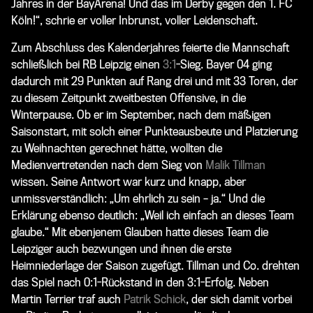
Jahres in der BayArena! Und das im Derby gegen den 1. FC
Köln!“, schrie er voller Inbrunst, voller Leidenschaft.
Zum Abschluss des Kalenderjahres feierte die Mannschaft
schließlich bei RB Leipzig einen
3:1
-Sieg. Bayer 04 ging
dadurch mit 29 Punkten auf Rang drei und mit 33 Toren, der
zu diesem Zeitpunkt zweitbesten Offensive, in die
Winterpause. Ob er im September, nach dem mäßigen
Saisonstart, mit solch einer Punkteausbeute und Platzierung
zu Weihnachten gerechnet hätte, wollten die
Medienvertretenden nach dem Sieg von
Malik Tillman
wissen. Seine Antwort war kurz und knapp, aber
unmissverständlich: „Um ehrlich zu sein – ja.“ Und die
Erklärung ebenso deutlich: „Weil ich einfach an dieses Team
glaube.“ Mit ebenjenem Glauben hatte dieses Team die
Leipziger auch bezwungen und ihnen die erste
Heimniederlage der Saison zugefügt. Tillman und Co. drehten
das Spiel nach 0:1-Rückstand in den 3:1-Erfolg. Neben
Martin Terrier traf auch
Patrik Schick
, der sich damit vorbei