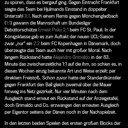
zu spüren, dass es bergauf ging. Gegen Eintracht Frankfurt
siegte das Team bei Hjulmands Einstand in doppelter
Unterzahl
3:1
. Nach einem Remis gegen Mönchengladbach
(
1:1
) gewann die Mannschaft um Bundesliga-
Debüttorschütze
Ernest Poku
2:1
beim FC St. Pauli. In der
Königsklasse gab es zum Auftakt der neuen UCL-Saison
zwar „nur“ ein
2:2
beim FC Kopenhagen in Dänemark, doch
überzeugte das Team auch hier mit großer Moral. Nach
langem Rückstand hatte
Alejandro Grimaldo
in der 83.
Minute das zwischenzeitliche 1:1 auf die ihm, so schien es, in
diesen Wochen einzig bekannte Art und Weise erzielt: per
direktem Freistoß. Schon zuvor hatte der Standardkünstler
gegen Frankfurt den Ball gleich zweimal über die Mauer
hinweg ins Netz gezirkelt. Nur vier Minuten nach dem
Ausgleich stand erneut ein Rückstand auf der Anzeigetafel,
doch Grimaldo und Co. erzwangen den erneuten Ausgleich
per Eigentor seitens der Dänen noch in der Nachspielzeit.
In den letzten beiden Spielen des ersten großen Blocks der