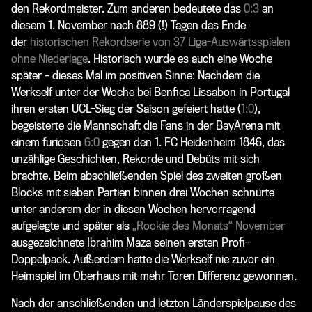
den Rekordmeister. Zum anderen bedeutete das
0:3
an
diesem 1. November nach 889 (!) Tagen das Ende
der
historischen Rekordserie von 37 Liga-Auswärtsspielen
ohne Niederlage
. Historisch wurde es auch eine Woche
später – dieses Mal im positiven Sinne: Nachdem die
Werkself unter der Woche bei Benfica Lissabon in Portugal
ihren ersten UCL-Sieg der Saison gefeiert hatte (
1:0
),
begeisterte die Mannschaft die Fans in der BayArena mit
einem furiosen
6:0
gegen den 1. FC Heidenheim 1846, das
unzählige Geschichten, Rekorde und Debüts mit sich
brachte. Beim abschließenden Spiel des zweiten großen
Blocks mit sieben Partien binnen drei Wochen schnürte
unter anderem der in diesen Wochen hervorragend
aufgelegte und später als
„Rookie des Monats“ November
ausgezeichnete Ibrahim Maza seinen ersten Profi-
Doppelpack. Außerdem hatte die Werkself nie zuvor ein
Heimspiel im Oberhaus mit mehr Toren Differenz gewonnen.
Nach der anschließenden und letzten Länderspielpause des