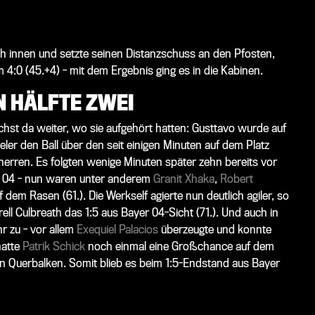
ch innen und setzte seinen Distanzschuss an den Pfosten,
4:0 (45.+4) - mit dem Ergebnis ging es in die Kabinen.
N HÄLFTE ZWEI
st da weiter, wo sie aufgehört hatten: Gusttavo wurde auf
eler den Ball über den seit einigen Minuten auf dem Platz
herren. Es folgten wenige Minuten später zehn bereits vor
r 04 - nun waren unter anderem
Granit Xhaka
,
Robert
 dem Rasen (61.). Die Werkself agierte nun deutlich agiler, so
ell Culbreath das 1:5 aus Bayer 04-Sicht (71.). Und auch in
r zu - vor allem
Exequiel Palacios
überzeugte und konnte
hatte
Patrik Schick
noch einmal eine Großchance auf dem
en Querbalken. Somit blieb es beim 1:5-Endstand aus Bayer