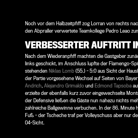
Noch vor dem Halbzeitpfiff zog Lorran von rechts na
den Abpraller verwertete Teamkollege Pedro Leao zum 
VERBESSERTER AUFTRITT I
Nach dem Wiederanpfiff machten die Gastgeber zunäch
links geschickt, im Anschluss lupfte der Flamengo-Spi
stehenden
Niklas Lomb
(55.) - 5:0 aus Sicht der Haus
der Partie vorgesehene Wechsel auf Seiten von Baye
Andrich
,
Alejandro Grimaldo
und
Edmond Tapsoba
auf
erzielte der ebenfalls kurz zuvor eingewechselte Montr
der Defensive ließen die Gäste nun nahezu nichts meh
zahlreiche Ballgewinne verbuchen. In der 86. Minute 
Fuß - der Tscheche traf per Volleyschuss aber nur d
04-Sicht.