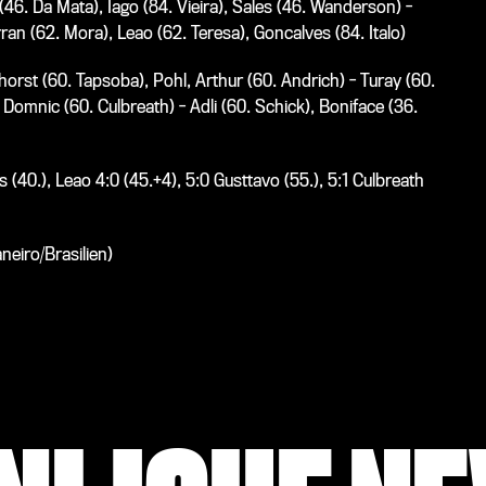
(46. Da Mata), Iago (84. Vieira), Sales (46. Wanderson) -
ran (62. Mora), Leao (62. Teresa), Goncalves (84. Italo)
orst (60. Tapsoba), Pohl, Arthur (60. Andrich) - Turay (60.
 Domnic (60. Culbreath) - Adli (60. Schick), Boniface (36.
s (40.), Leao 4:0 (45.+4), 5:0 Gusttavo (55.), 5:1 Culbreath
eiro/Brasilien)