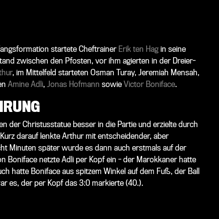
angsformation startete Cheftrainer
Erik ten Hag
in seine
tand zwischen den Pfosten, vor ihm agierten in der Dreier-
thur
, im Mittelfeld starteten Osman Turay, Jeremiah Mensah,
nen
Amine Adli
,
Jonas Hofmann
sowie
Victor Boniface
.
HRUNG
n der Christusstatue besser in die Partie und erzielte durch
Kurz darauf lenkte Arthur mit entscheidender, aber
 Acht Minuten später wurde es dann auch erstmals auf der
n Boniface netzte Adli per Kopf ein - der Marokkaner hatte
ch hatte Boniface aus spitzem Winkel auf dem Fuß, der Ball
r es, der per Kopf das 3:0 markierte (40.).