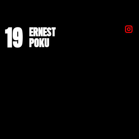
19
ERNEST
POKU