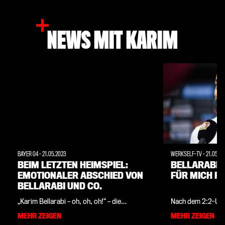
NEWS MIT KARIM
BAYER 04
-
21.05.2023
WERKSELF-TV
-
21.05.20
BEIM LETZTEN HEIMSPIEL:
BELLARABI: 
EMOTIONALER ABSCHIED VON
FÜR MICH FA
BELLARABI UND CO.
„Karim Bellarabi – oh, oh, oh!“ – die
Nach dem 2:2-Une
Momente rund um das letzte Bundesliga-
04 gegen Borussi
MEHR ZEIGEN
MEHR ZEIGEN
Heimspiel der Saison 2022/23 gehörten
33. Spieltag der 