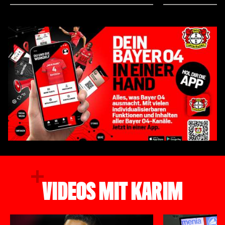
dem dienstältesten Bayer 04-Profi. Der
2022/23 äußerten 
33-Jährige wurde im Rahmen des Duells
und Jonathan Tah
gegen Borussia Mönchengladbach (2:2)
Werkself-TV...
ebenso wie vier weitere Leverkusener
gebührend verabschiedet, nachdem er
wenige Tage zuvor das Ende seiner
Karriere in Deutschland verkündet hatte.
Zwölf Jahre bei der Werkself, fast 300
Pflichtspiele und ein Platz in der Top-15
der Bayer 04-Rekordspieler sprechen bei
einem Blick auf Bellarabis Zeit in Schwarz-
Rot für sich. Dementsprechend emotional
wurde es vor allem im Anschluss an die
Partie…
VIDEOS MIT KARIM