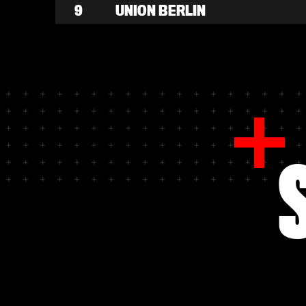
9
UNION BERLIN
10
M'GLADBACH
11
1. FC KÖLN
12
WERDER BREMEN
13
HAMBURGER SV
14
VFL WOLFSBURG
15
FC AUGSBURG
16
ST. PAULI
17
1. FC HEIDENHEIM
18
MAINZ 05