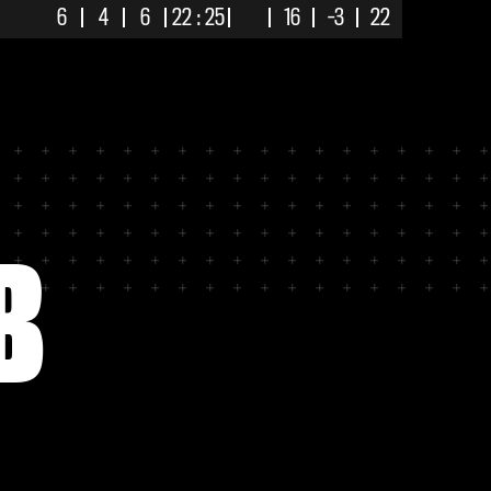
6
4
6
22 : 25
16
-3
22
5
4
7
22 : 24
16
-2
19
4
5
7
24 : 26
16
-2
17
4
5
7
18 : 30
16
-12
17
4
4
8
17 : 27
16
-10
16
4
3
9
24 : 36
16
-12
15
B
4
2
10
17 : 32
16
-15
14
3
4
9
14 : 27
REL
16
-13
13
3
3
10
15 : 36
AB
16
-21
12
1
6
9
15 : 28
AB
16
-13
9