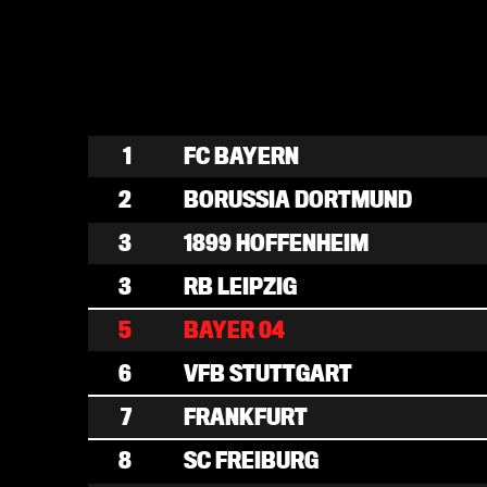
1
FC BAYERN
2
BORUSSIA DORTMUND
3
1899 HOFFENHEIM
3
RB LEIPZIG
5
BAYER 04
6
VFB STUTTGART
7
FRANKFURT
8
SC FREIBURG