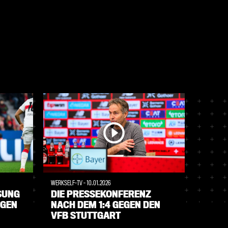
WERKSELF-TV
-
10.01.2026
WERKSELF
SUNG
DIE PRESSEKONFERENZ
RE-LI
EGEN
NACH DEM 1:4 GEGEN DEN
GEGE
VFB STUTTGART