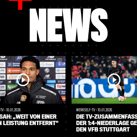
NEWS
-TV
-
10.01.2026
WERKSELF-TV
-
10.01.2026
AH: „WEIT VON EINER
DIE TV-ZUSAMMENFAS
N LEISTUNG ENTFERNT“
DER 1:4-NIEDERLAGE G
DEN VFB STUTTGART