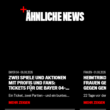
ÄHNLICHE NEWS
BAYER 04
-
06.08.2026
FRAUEN
-
01.08.2026
ZWEI SPIELE UND AKTIONEN
HEIMTRIKOT
MIT PROFIS UND FANS:
FRAUEN GEW
TICKETS FÜR DIE BAYER 04-
GEGEN GENK
SAISONERÖFFNUNG SICHERN!
Ein Ticket, zwei Partien – und ein buntes
22 Tage vor dem 
Rahmenprogramm, auch mit Spielerinnen
haben die Bayer 0
MEHR ZEIGEN
MEHR ZEIGEN
und Spielern der Profi-Teams: Bayer 04
Selbstvertrauen g
hat sich für die Saisoneröffnung 2026 am
gegen den belgisc