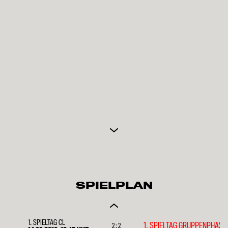
SPIELPLAN
1. SPIELTAG CL
1. SPIELTAG GRUPPENPHASE
2 : 2