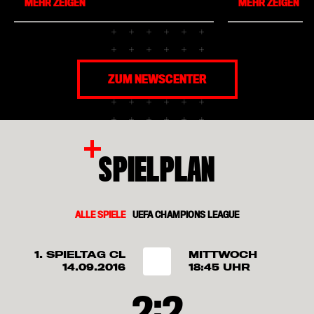
MEHR ZEIGEN
MEHR ZEIGEN
Ausscheidens in der Champions League
Stunden vor dem
mit lobenden Worten. Ein Blick in die
bei Atlético Madri
Presseschau:
ZUM NEWSCENTER
SPIELPLAN
ALLE SPIELE
UEFA CHAMPIONS LEAGUE
1. SPIELTAG CL
MITTWOCH
14.09.2016
18:45 UHR
:
2
2