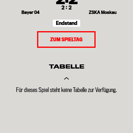
:
2
2
Bayer 04
ZSKA Moskau
Endstand
ZUM SPIELTAG
TABELLE
Für dieses Spiel steht keine Tabelle zur Verfügung.