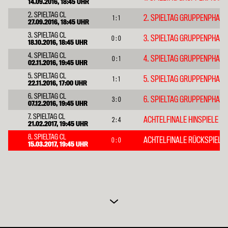
14.09.2016, 18:45 UHR
2. SPIELTAG CL
2. SPIELTAG GRUPPENPHASE
1 : 1
27.09.2016, 18:45 UHR
3. SPIELTAG CL
3. SPIELTAG GRUPPENPHASE
0 : 0
18.10.2016, 18:45 UHR
4. SPIELTAG CL
4. SPIELTAG GRUPPENPHASE
0 : 1
02.11.2016, 19:45 UHR
5. SPIELTAG CL
5. SPIELTAG GRUPPENPHASE
1 : 1
22.11.2016, 17:00 UHR
6. SPIELTAG CL
6. SPIELTAG GRUPPENPHASE
3 : 0
07.12.2016, 19:45 UHR
7. SPIELTAG CL
ACHTELFINALE HINSPIELE
2 : 4
21.02.2017, 19:45 UHR
8. SPIELTAG CL
ACHTELFINALE RÜCKSPIEL
0 : 0
15.03.2017, 19:45 UHR