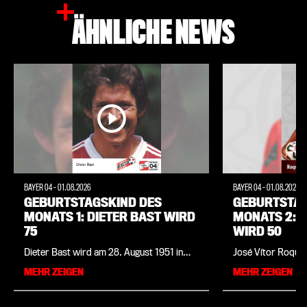
ÄHNLICHE NEWS
BAYER 04
-
01.08.2026
BAYER 04
-
01.08.2026
GEBURTSTAGSKIND DES
GEBURTSTAG
MONATS 1: DIETER BAST WIRD
MONATS 2: 
75
WIRD 50
Dieter Bast wird am 28. August 1951 in
José Vítor Roque 
Oberhausen geboren. In der Jugend des
August 1976 in Sa
MEHR ZEIGEN
MEHR ZEIGEN
Oberhausener Ortsteilvereins DJK Arminia
brasilianischen B
Klosterhardt beginnt er mit dem Kicken.
geboren. In der Ju
Während seiner Ausbildung zum
José EC, einem Kl