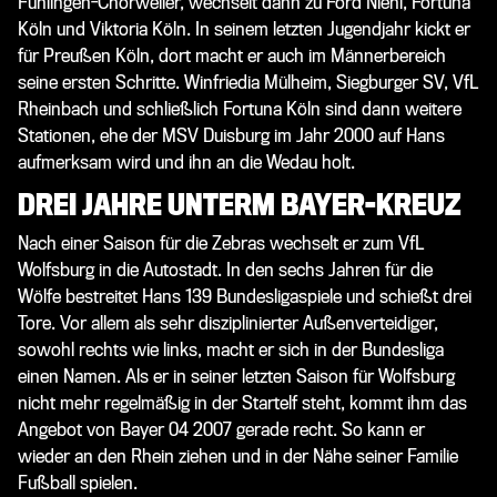
Fühlingen-Chorweiler, wechselt dann zu Ford Niehl, Fortuna
Köln und Viktoria Köln. In seinem letzten Jugendjahr kickt er
für Preußen Köln, dort macht er auch im Männerbereich
seine ersten Schritte. Winfriedia Mülheim, Siegburger SV, VfL
Rheinbach und schließlich Fortuna Köln sind dann weitere
Stationen, ehe der MSV Duisburg im Jahr 2000 auf Hans
aufmerksam wird und ihn an die Wedau holt.
DREI JAHRE UNTERM BAYER-KREUZ
Nach einer Saison für die Zebras wechselt er zum VfL
Wolfsburg in die Autostadt. In den sechs Jahren für die
Wölfe bestreitet Hans 139 Bundesligaspiele und schießt drei
Tore. Vor allem als sehr disziplinierter Außenverteidiger,
sowohl rechts wie links, macht er sich in der Bundesliga
einen Namen. Als er in seiner letzten Saison für Wolfsburg
nicht mehr regelmäßig in der Startelf steht, kommt ihm das
Angebot von Bayer 04 2007 gerade recht. So kann er
wieder an den Rhein ziehen und in der Nähe seiner Familie
Fußball spielen.