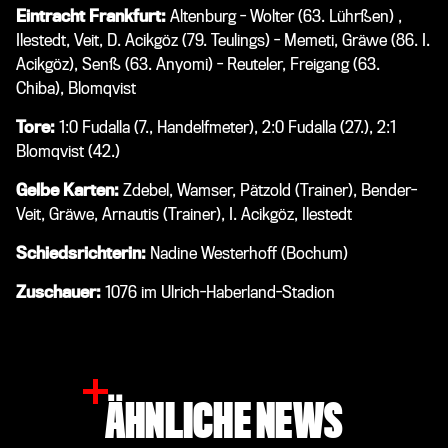
Eintracht Frankfurt:
Altenburg - Wolter (63. Lührßen) ,
Ilestedt, Veit, D. Acikgöz (79. Teulings) - Memeti, Gräwe (86. I.
Acikgöz), Senß (63. Anyomi) - Reuteler, Freigang (63.
Chiba), Blomqvist
Tore:
1:0 Fudalla (7., Handelfmeter), 2:0 Fudalla (27.), 2:1
Blomqvist (42.)
Gelbe Karten:
Zdebel, Wamser, Pätzold (Trainer), Bender-
Veit, Gräwe, Arnautis (Trainer), I. Acikgöz, Ilestedt
Schiedsrichterin:
Nadine Westerhoff (Bochum)
Zuschauer:
1076 im Ulrich-Haberland-Stadion
ÄHNLICHE NEWS