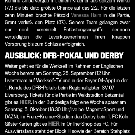
Remina Chiba vergab mit einem Kracher aus spitzem Winkel
(77.) die bis dato größte Chance auf das 2:2. Für die letzten
zehn Minuten brachte Pätzold
Vanessa Haim
in die Partie,
Grant verließ den Platz (87.). Seinem Team gelangen zwar
nur noch vereinzelt Entlastungsangriffe, dennoch
verteidigten die Leverkusenerinnen ihren knappen
Vorsprung bis zum Schluss erfolgreich.
AUSBLICK: DFB-POKAL UND DERBY
Weiter geht es für die Werkself im Rahmen der Englischen
Woche bereits am Sonntag, 28. September (12 Uhr,
Livestream auf Werkself-TV und in der Bayer 04-App) in der
1. Runde des DFB-Pokals beim Regionalligisten SV 07
Elversberg. Tickets für die Partie im Waldstadion Betzental
gibt es
HIER
. In der Bundesliga folgt eine Woche später am
Sonntag, 5. Oktober (18.30 Uhr/live bei MagentaSport und
DAZN), im Franz-Kremer-Stadion das Derby beim 1. FC Köln.
Gäste-Karten gibt es
HIER
im Online-Shop des FC. Für
Auswärtsfans steht der Block H sowie der Bereich Stehplatz