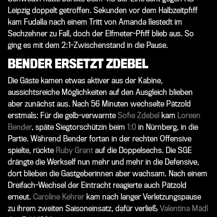
Leipzig doppelt getroffen. Sekunden vor dem Halbzeitpfiff
kam Fudalla nach einem Tritt von Amanda Ilestedt im
Sechzehner zu Fall, doch der Elfmeter-Pfiff blieb aus. So
ging es mit dem 2:1-Zwischenstand in die Pause.
BENDER ERSETZT ZDEBEL
Die Gäste kamen etwas aktiver aus der Kabine,
aussichtsreiche Möglichkeiten auf den Ausgleich blieben
aber zunächst aus. Nach 56 Minuten wechselte Pätzold
erstmals: Für die gelb-verwarnte
Sofie Zdebel
kam
Loreen
Bender
, späte Siegtorschützin beim
1:0
in Nürnberg, in die
Partie. Während Bender fortan in der rechten Offensive
spielte, rückte
Ruby Grant
auf die Doppelsechs. Die SGE
drängte die Werkself nun mehr und mehr in die Defensive,
dort blieben die Gastgeberinnen aber wachsam. Nach einem
Dreifach-Wechsel der Eintracht reagierte auch Pätzold
erneut.
Caroline Kehrer
kam nach langer Verletzungspause
zu ihrem zweiten Saisoneinsatz, dafür verließ
Valentina Mädl