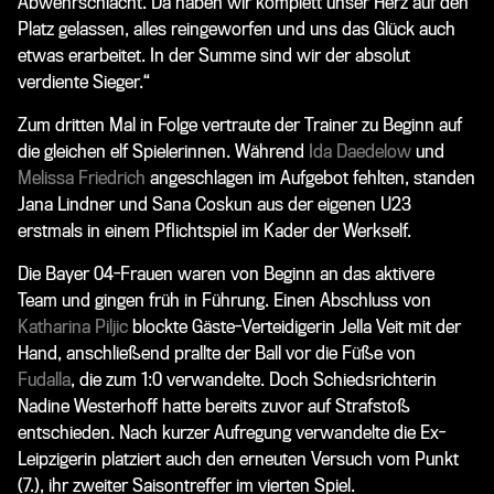
Abwehrschlacht. Da haben wir komplett unser Herz auf den
Platz gelassen, alles reingeworfen und uns das Glück auch
etwas erarbeitet. In der Summe sind wir der absolut
verdiente Sieger.“
Zum dritten Mal in Folge vertraute der Trainer zu Beginn auf
die gleichen elf Spielerinnen. Während
Ida Daedelow
und
Melissa Friedrich
angeschlagen im Aufgebot fehlten, standen
Jana Lindner und Sana Coskun aus der eigenen U23
erstmals in einem Pflichtspiel im Kader der Werkself.
Die Bayer 04-Frauen waren von Beginn an das aktivere
Team und gingen früh in Führung. Einen Abschluss von
Katharina Piljic
blockte Gäste-Verteidigerin Jella Veit mit der
Hand, anschließend prallte der Ball vor die Füße von
Fudalla
, die zum 1:0 verwandelte. Doch Schiedsrichterin
Nadine Westerhoff hatte bereits zuvor auf Strafstoß
entschieden. Nach kurzer Aufregung verwandelte die Ex-
Leipzigerin platziert auch den erneuten Versuch vom Punkt
(7.), ihr zweiter Saisontreffer im vierten Spiel.