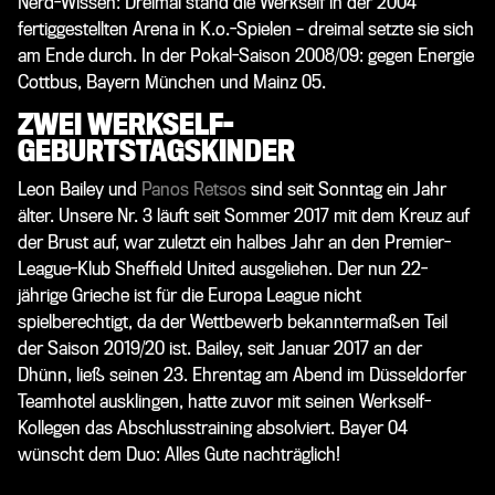
Nerd-Wissen: Dreimal stand die Werkself in der 2004
fertiggestellten Arena in K.o.-Spielen – dreimal setzte sie sich
am Ende durch. In der Pokal-Saison 2008/09: gegen Energie
Cottbus, Bayern München und Mainz 05.
ZWEI WERKSELF-
GEBURTSTAGSKINDER
Leon Bailey
und
Panos Retsos
sind seit Sonntag ein Jahr
älter. Unsere Nr. 3 läuft seit Sommer 2017 mit dem Kreuz auf
der Brust auf, war zuletzt ein halbes Jahr an den Premier-
League-Klub Sheffield United ausgeliehen. Der nun 22-
jährige Grieche ist für die Europa League nicht
spielberechtigt, da der Wettbewerb bekanntermaßen Teil
der Saison 2019/20 ist. Bailey, seit Januar 2017 an der
Dhünn, ließ seinen 23. Ehrentag am Abend im Düsseldorfer
Teamhotel ausklingen, hatte zuvor mit seinen Werkself-
Kollegen das Abschlusstraining absolviert. Bayer 04
wünscht dem Duo: Alles Gute nachträglich!