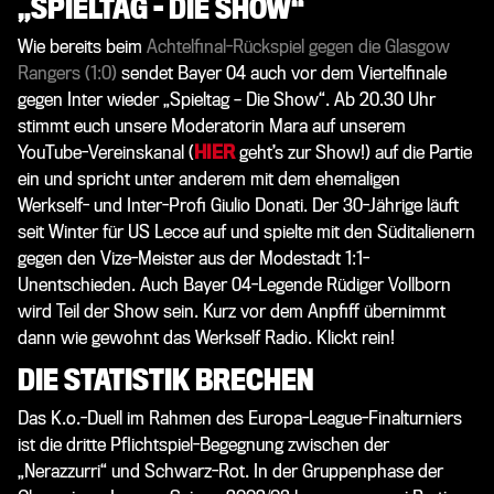
„SPIELTAG – DIE SHOW“
Wie bereits beim
Achtelfinal-Rückspiel gegen die Glasgow
Rangers (1:0)
sendet Bayer 04 auch vor dem Viertelfinale
gegen Inter wieder „Spieltag – Die Show“. Ab 20.30 Uhr
stimmt euch unsere Moderatorin Mara auf unserem
YouTube-Vereinskanal (
HIER
geht’s zur Show!) auf die Partie
ein und spricht unter anderem mit dem ehemaligen
Werkself- und Inter-Profi Giulio Donati. Der 30-Jährige läuft
seit Winter für US Lecce auf und spielte mit den Süditalienern
gegen den Vize-Meister aus der Modestadt 1:1-
Unentschieden. Auch Bayer 04-Legende Rüdiger Vollborn
wird Teil der Show sein. Kurz vor dem Anpfiff übernimmt
dann wie gewohnt das Werkself Radio. Klickt rein!
DIE STATISTIK BRECHEN
Das K.o.-Duell im Rahmen des Europa-League-Finalturniers
ist die dritte Pflichtspiel-Begegnung zwischen der
„Nerazzurri“ und Schwarz-Rot. In der Gruppenphase der