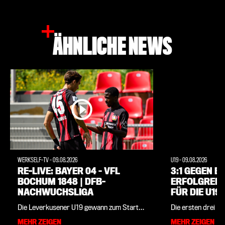
ÄHNLICHE NEWS
WERKSELF-TV
-
09.08.2026
U19
-
09.08.2026
RE-LIVE: BAYER 04 – VFL
3:1 GEGEN B
BOCHUM 1848 | DFB-
ERFOLGREIC
NACHWUCHSLIGA
FÜR DIE U19 
NACHWUCHS
Die Leverkusener U19 gewann zum Start
Die ersten drei Pu
der neuen Saison in der DFB-
2026/27 sind eing
MEHR ZEIGEN
MEHR ZEIGEN
Nachwuchsliga am Sonntag, 9. August,
Bayer 04 gewann a