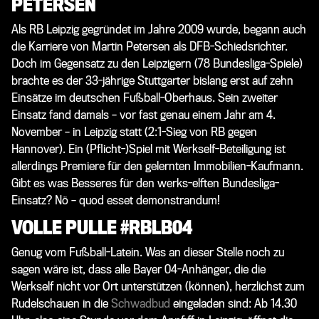
PETERSEN
Als RB Leipzig gegründet im Jahre 2009 wurde, begann auch
die Karriere von Martin Petersen als DFB-Schiedsrichter.
Doch im Gegensatz zu den Leipzigern (78 Bundesliga-Spiele)
brachte es der 33-jährige Stuttgarter bislang erst auf zehn
Einsätze im deutschen Fußball-Oberhaus. Sein zweiter
Einsatz fand damals – vor fast genau einem Jahr am 4.
November – in Leipzig statt (2:1-Sieg von RB gegen
Hannover). Ein (Pflicht-)Spiel mit Werkself-Beteiligung ist
allerdings Premiere für den gelernten Immobilien-Kaufmann.
Gibt es was Besseres für den werks-elften Bundesliga-
Einsatz? Nö – q
uod esset demonstrandum!
VOLLE PULLE #RBLB04
Genug vom Fußball-Latein. Was an dieser Stelle noch zu
sagen wäre ist, dass alle Bayer 04-Anhänger, die
die
Werkself nicht vor Ort unterstützen (können), herzlichst zum
Rudelschauen in die
Schwadbud
eingeladen sind: Ab 14.30