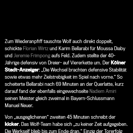
Zum Wiederanpfiff tauschte Wolf auch direkt doppelt,
schickte
Florian Wirtz
und
Karim Bellarabi
für
Moussa Diaby
und
Jeremie Frimpong
aufs Feld. Zudem stellte der 40-
Jährige defensiv von Dreier- auf Viererkette um. Der
Kölner
Stadt-Anzeiger
: „Die Wechsel brachten defensive Stabilität
sowie etwas mehr Zielstrebigkeit im Spiel nach vorne.“ So
scheiterte Bellarabi nach 69 Minuten an der Querlatte, kurz
darauf fand der ebenfalls eingewechselte
Nadiem Amiri
seinen Meister gleich zweimal in Bayern-Schlussmann
Manuel Neuer.
Von „ausgeglichenen“ zweiten 45 Minuten schreibt der
kicker
. Das Wolf-Team habe sich „zu keiner Zeit aufgegeben.
Die Werkself blieb bis zum Ende dran.“ Einzig der Torerfolg