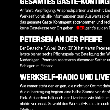
GESAMTES GÄSTE-KONTIN
Anfahrt, Verpflegung, Ansprechpartner und mehr: Die
Werkself vorab alle Informationen zum Auswärtsspie
das gesamte Gäste-Kontingent abgenommen und rechn
keine Gästekasse vor Ort geben.
HIER
geht's zu den 
PETERSEN AN DER PFEIFE
Der Deutsche Fußball-Bund (DFB) hat Martin Petersen f
leitete bisher sechs Pflichtspiele mit Beteiligung der 
Niederlagen. Petersen assistieren Alexander Sather un
Schlager im Einsatz.
WERKSELF-RADIO UND LIVE
Wie immer steht denjenigen, die nicht vor Ort mit dab
Audioübertragung beginnt eine halbe Stunde vor Anp
Pick. Außerdem hält euch der Liveticker wie üblich 
nichts verpasst. Sowohl das Werkself-Radio als auch d
04-App.