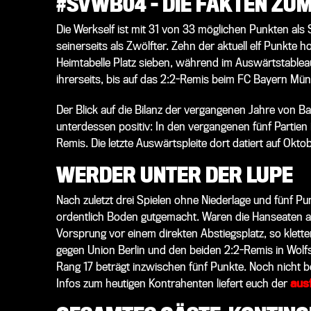
#SVWB04 – DIE FAKTEN ZUM
Die Werkself ist mit 31 von 33 möglichen Punkten als S
seinerseits als Zwölfter. Zehn der aktuell elf Punkte
Heimtabelle Platz sieben, während im Auswärtstable
ihrerseits, bis auf das 2:2-Remis beim FC Bayern Mün
Der Blick auf die Bilanz der vergangenen Jahre von B
unterdessen positiv: In den vergangenen fünf Partien 
Remis. Die letzte Auswärtspleite dort datiert auf Oktob
WERDER UNTER DER LUPE
Nach zuletzt drei Spielen ohne Niederlage und fünf P
ordentlich Boden gutgemacht. Waren die Hanseaten am
Vorsprung vor einem direkten Abstiegsplatz, so klett
gegen Union Berlin und den beiden 2:2-Remis in Wolfs
Rang 17 beträgt inzwischen fünf Punkte. Noch nicht be
Infos zum heutigen Kontrahenten liefert euch der
aus