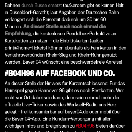
Bahnen
durch Busse ersetzt
(außerdem gibt es keinen Halt
in Düsseldorf-Garath); laut Angaben der Deutschen Bahn
verlängert sich die Reisezeit dadurch um 30 bis 60
Minuten.
An dieser Stelle auch noch einmal die
Empfehlung
, die kostenlosen Pendelbus-Parkplätze am
Kurtekotten zu nutzen – die Eintrittskarten (außer
print@home-Tickets) können ebenfalls als Fahrkarten in den
Verkehrsverbünden Rhein-Sieg und Rhein-Ruhr genutzt
werden. Bayer 04 wünscht eine beschwerdefreie Anreise!
#B04H96 AUF FACEBOOK UND CO.
An dieser Stelle der Hinweis für Kurzentschlossene: Für das
Heimspiel gegen Hannover 96 gibt es noch Restkarten. Wer
nicht vor Ort dabei sein kann, dem seien einmal mehr der
offizielle Live-Ticker sowie das Werkself-Radio ans Herz
gelegt – frei konsumierbar auf bayer04.de oder mobil über
die Bayer 04-App. Eine Rundum-Versorgung mit allen
wichtigen Infos und Ereignissen zu
#B04H96
bieten darüber