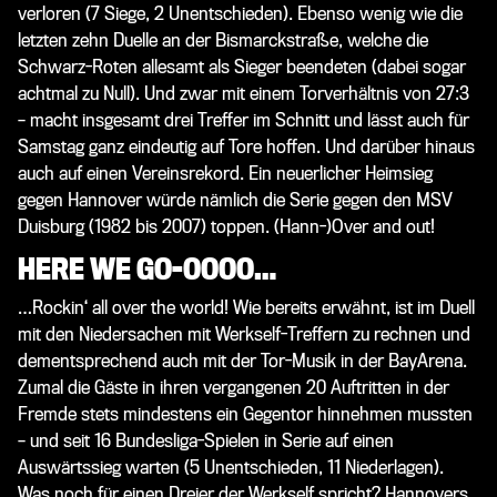
verloren (7 Siege, 2 Unentschieden). Ebenso wenig wie die
letzten zehn Duelle an der Bismarckstraße, welche die
Schwarz-Roten allesamt als Sieger beendeten (dabei sogar
achtmal zu Null). Und zwar mit einem Torverhältnis von 27:3
– macht insgesamt drei Treffer im Schnitt und lässt auch für
Samstag ganz eindeutig auf Tore hoffen. Und darüber hinaus
auch auf einen Vereinsrekord. Ein neuerlicher Heimsieg
gegen Hannover würde nämlich die Serie gegen den MSV
Duisburg (1982 bis 2007) toppen. (Hann-)Over and out!
HERE WE GO-OOOO…
…Rockin‘ all over the world! Wie bereits erwähnt, ist im Duell
mit den Niedersachen mit Werkself-Treffern zu rechnen und
dementsprechend auch mit der Tor-Musik in der BayArena.
Zumal die Gäste in ihren vergangenen 20 Auftritten in der
Fremde stets mindestens ein Gegentor hinnehmen mussten
– und seit 16 Bundesliga-Spielen in Serie auf einen
Auswärtssieg warten (5 Unentschieden, 11 Niederlagen).
Was noch für einen Dreier der Werkself spricht? Hannovers