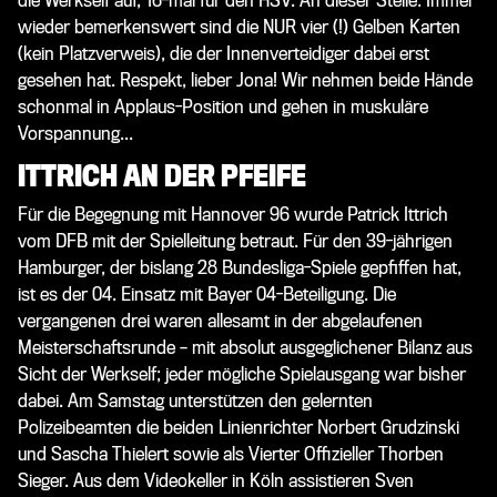
die Werkself auf, 16-mal für den HSV. An dieser Stelle: Immer
wieder bemerkenswert sind die NUR vier (!) Gelben Karten
(kein Platzverweis), die der Innenverteidiger dabei erst
gesehen hat. Respekt, lieber Jona! Wir nehmen beide Hände
schonmal in Applaus-Position und gehen in muskuläre
Vorspannung...
ITTRICH AN DER PFEIFE
Für die Begegnung mit Hannover 96 wurde Patrick Ittrich
vom DFB mit der Spielleitung betraut. Für den 39-jährigen
Hamburger, der bislang 28 Bundesliga-Spiele gepfiffen hat,
ist es der 04. Einsatz mit Bayer 04-Beteiligung. Die
vergangenen drei waren allesamt in der abgelaufenen
Meisterschaftsrunde – mit absolut ausgeglichener Bilanz aus
Sicht der Werkself; jeder mögliche Spielausgang war bisher
dabei. Am Samstag unterstützen den gelernten
Polizeibeamten die beiden Linienrichter Norbert Grudzinski
und Sascha Thielert sowie als Vierter Offizieller Thorben
Sieger. Aus dem Videokeller in Köln assistieren Sven