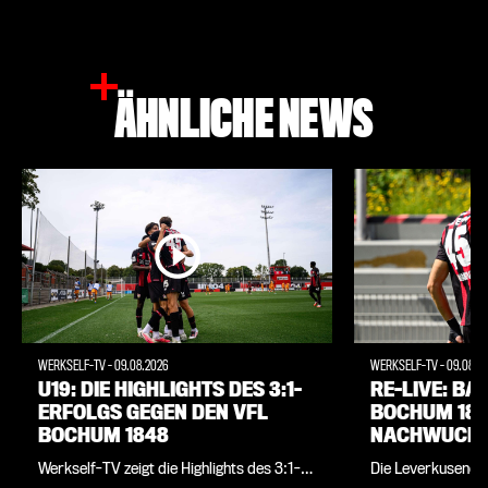
ÄHNLICHE NEWS
WERKSELF-TV
-
09.08.2026
WERKSELF-TV
-
09.08.2
U19: DIE HIGHLIGHTS DES 3:1-
RE-LIVE: BAY
ERFOLGS GEGEN DEN VFL
BOCHUM 1848
BOCHUM 1848
NACHWUCHS
Werkself-TV zeigt die Highlights des 3:1-
Die Leverkusener
Erfolgs der U19 von Bayer 04 gegen den
der neuen Saison 