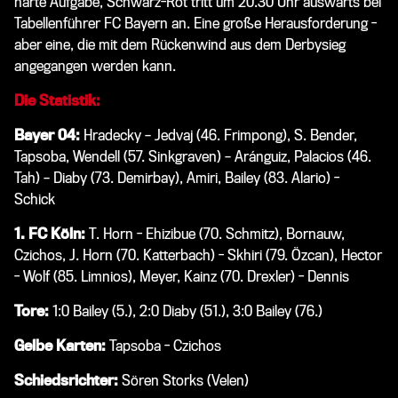
harte Aufgabe, Schwarz-Rot tritt um 20.30 Uhr auswärts bei
Tabellenführer FC Bayern an. Eine große Herausforderung -
aber eine, die mit dem Rückenwind aus dem Derbysieg
angegangen werden kann.
Die Statistik:
Bayer 04:
Hradecky – Jedvaj (46. Frimpong), S. Bender,
Tapsoba, Wendell (57. Sinkgraven) – Aránguiz, Palacios (46.
Tah) – Diaby (73. Demirbay), Amiri, Bailey (83. Alario) -
Schick
1. FC Köln:
T. Horn - Ehizibue (70. Schmitz), Bornauw,
Czichos, J. Horn (70. Katterbach) - Skhiri (79. Özcan), Hector
- Wolf (85. Limnios), Meyer, Kainz (70. Drexler) - Dennis
Tore:
1:0 Bailey (5.), 2:0 Diaby (51.), 3:0 Bailey (76.)
Gelbe Karten:
Tapsoba - Czichos
Schiedsrichter:
Sören Storks (Velen)