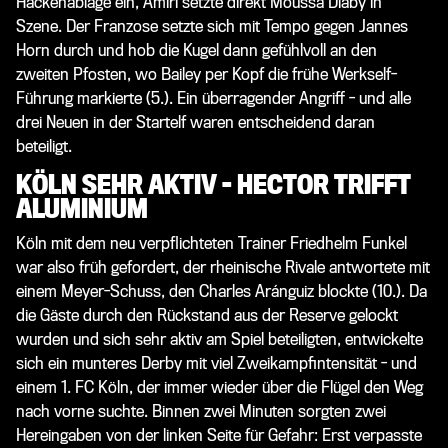
Hackenablage ein, Amiri setzte direkt
Moussa Diaby
in
Szene. Der Franzose setzte sich mit Tempo gegen Jannes
Horn durch und hob die Kugel dann gefühlvoll an den
zweiten Pfosten, wo Bailey per Kopf die frühe Werkself-
Führung markierte (5.). Ein überragender Angriff - und alle
drei Neuen in der Startelf waren entscheidend daran
beteiligt.
KÖLN SEHR AKTIV - HECTOR TRIFFT
ALUMINIUM
Köln mit dem neu verpflichteten Trainer Friedhelm Funkel
war also früh gefordert, der rheinische Rivale antwortete mit
einem Meyer-Schuss, den
Charles Aránguiz
blockte (10.). Da
die Gäste durch den Rückstand aus der Reserve gelockt
wurden und sich sehr aktiv am Spiel beteiligten, entwickelte
sich ein munteres Derby mit viel Zweikampfintensität - und
einem 1. FC Köln, der immer wieder über die Flügel den Weg
nach vorne suchte. Binnen zwei Minuten sorgten zwei
Hereingaben von der linken Seite für Gefahr: Erst verpasste