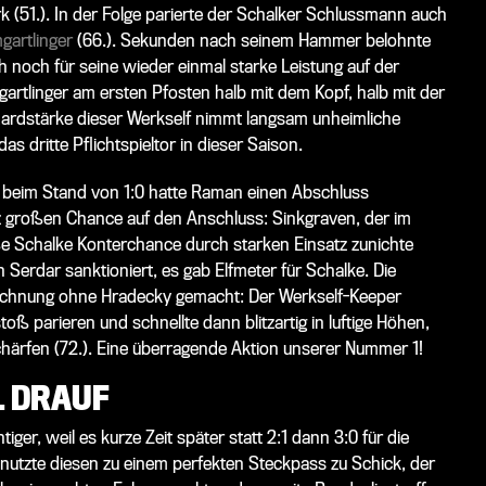
rk (51.). In der Folge parierte der Schalker Schlussmann auch
gartlinger
(66.). Sekunden nach seinem Hammer belohnte
h noch für seine wieder einmal starke Leistung auf der
artlinger am ersten Pfosten halb mit dem Kopf, halb mit der
andardstärke dieser Werkself nimmt langsam unheimliche
s dritte Pflichtspieltor in dieser Saison.
ts beim Stand von 1:0 hatte Raman einen Abschluss
z großen Chance auf den Anschluss: Sinkgraven, der im
oße Schalke Konterchance durch starken Einsatz zunichte
 Serdar sanktioniert, es gab Elfmeter für Schalke. Die
Rechnung ohne Hradecky gemacht: Der Werkself-Keeper
oß parieren und schnellte dann blitzartig in luftige Höhen,
ärfen (72.). Eine überragende Aktion unserer Nummer 1!
L DRAUF
er, weil es kurze Zeit später statt 2:1 dann 3:0 für die
nd nutzte diesen zu einem perfekten Steckpass zu Schick, der