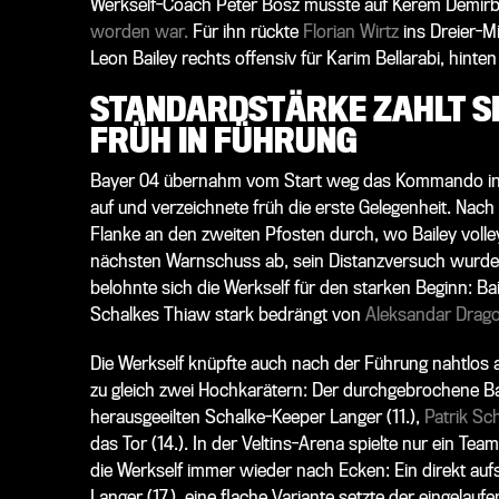
Werkself-Coach Peter Bosz musste auf
Kerem Demir
worden war.
Für ihn rückte
Florian Wirtz
ins Dreier-Mi
Leon Bailey
rechts offensiv für
Karim Bellarabi
, hinten
STANDARDSTÄRKE ZAHLT S
FRÜH IN FÜHRUNG
Bayer 04 übernahm vom Start weg das Kommando in de
auf und verzeichnete früh die erste Gelegenheit. Nach
Flanke an den zweiten Pfosten durch, wo Bailey volle
nächsten Warnschuss ab, sein Distanzversuch wurde ü
belohnte sich die Werkself für den starken Beginn: B
Schalkes Thiaw stark bedrängt von
Aleksandar Drago
Die Werkself knüpfte auch nach der Führung nahtlos
zu gleich zwei Hochkarätern: Der durchgebrochene B
herausgeeilten Schalke-Keeper Langer (11.),
Patrik Sc
das Tor (14.). In der Veltins-Arena spielte nur ein Tea
die Werkself immer wieder nach Ecken: Ein direkt aufs
Langer (17.), eine flache Variante setzte der eingelauf