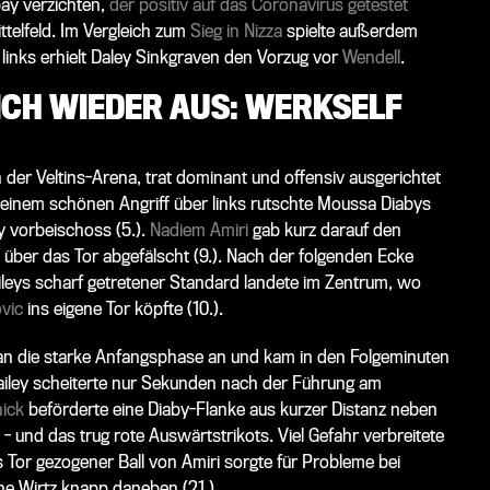
bay
verzichten,
der positiv auf das Coronavirus getestet
ttelfeld. Im Vergleich zum
Sieg in Nizza
spielte außerdem
 links erhielt
Daley Sinkgraven
den Vorzug vor
Wendell
.
ICH WIEDER AUS: WERKSELF
r Veltins-Arena, trat dominant und offensiv ausgerichtet
 einem schönen Angriff über links rutschte
Moussa Diabys
y vorbeischoss (5.).
Nadiem Amiri
gab kurz darauf den
ber das Tor abgefälscht (9.). Nach der folgenden Ecke
aileys scharf getretener Standard landete im Zentrum, wo
vic
ins eigene Tor köpfte (10.).
 an die starke Anfangsphase an und kam in den Folgeminuten
ailey scheiterte nur Sekunden nach der Führung am
hick
beförderte eine Diaby-Flanke aus kurzer Distanz neben
m - und das trug rote Auswärtstrikots. Viel Gefahr verbreitete
 Tor gezogener Ball von Amiri sorgte für Probleme bei
ene Wirtz knapp daneben (21.).