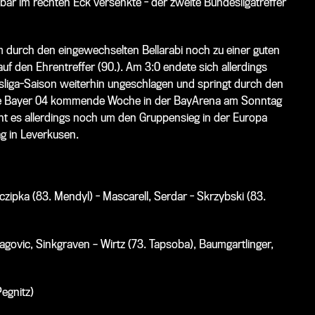
bar im rechten Eck versenkte - der zweite Bundesligatreffer
m durch den eingewechselten Bellarabi noch zu einer guten
uf den Ehrentreffer (90.). Am 3:0 endete sich allerdings
desliga-Saison weiterhin ungeschlagen und springt durch den
, die Bayer 04 kommende Woche in der BayArena am Sonntag
ht es allerdings noch um den Gruppensieg in der Europa
ag in Leverkusen.
zipka (83. Mendyl) - Mascarell, Serdar - Skrzybski (83.
agovic, Sinkgraven – Wirtz (73. Tapsoba), Baumgartlinger,
egnitz)