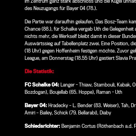
im Zentrum ganz stark abschloss und die Kugel unhalt
des Neuzugangs für Bayer 04 (78.).
Die Partie war daraufhin gelaufen. Das Bosz-Team ka
Chance (88.), für Schalke vergab Uth die Gelegenheit a
nichts mehr, die Werkself bleibt damit in dieser Bun
Auswärtssieg auf Tabellenplatz zwei. Eine Position
(18 Uhr) gegen Hoffenheim festigen möchte. Zuvor ge
League, am Donnerstag (18.55 Uhr) gastiert Slavia Pr
Die Statistik:
FC Schalke 04:
Langer - Thiaw, Stambouli, Kabak, Oc
Bozdogan), Boujellab (65. Hoppe), Raman - Uth
Bayer 04:
Hradecky – L. Bender (83. Weiser), Tah, Dr
Amiri – Bailey, Schick (79. Bellarabi), Diaby
Schiedsrichter:
Benjamin Cortus (Röthenbach a.d. P