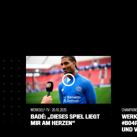
WERKSELF-TV
-
20.10.2025
CHAMPION
BADÉ: „DIESES SPIEL LIEGT
WERK
MIR AM HERZEN“
#B04
UND V