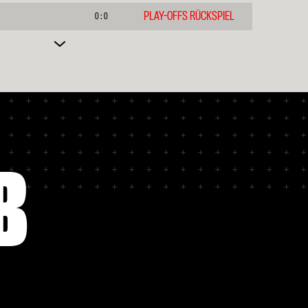
PLAY-OFFS RÜCKSPIEL
0 : 0
ACHTELFINALE HINSPIEL
1 : 1
ACHTELFINALE RÜCKSPIEL
2 : 0
B