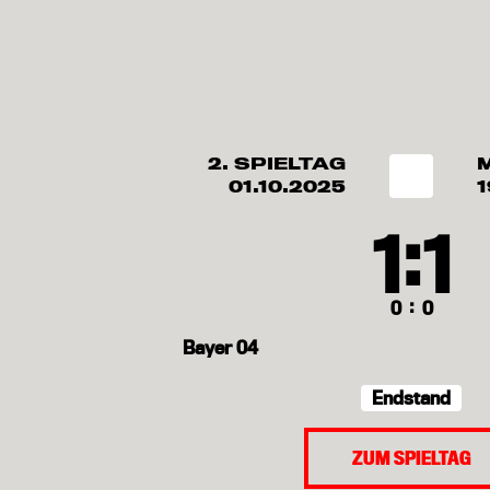
2. SPIELTAG
01.10.2025
1
:
1
1
:
0
0
Bayer 04
Endstand
ZUM SPIELTAG