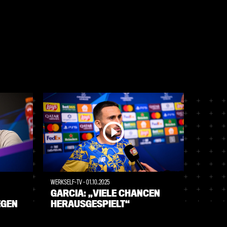
WERKSELF-TV
-
01.10.2025
WERKSELF
GARCIA: „VIELE CHANCEN
DIE H
EGEN
HERAUSGESPIELT“
REMIS
EIND