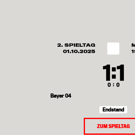
2. SPIELTAG
01.10.2025
1
:
1
1
:
0
0
Bayer 04
Endstand
ZUM SPIELTAG