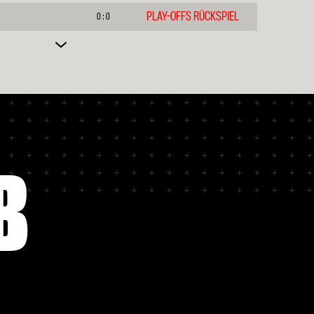
PLAY-OFFS RÜCKSPIEL
0 : 0
ACHTELFINALE HINSPIEL
1 : 1
ACHTELFINALE RÜCKSPIEL
2 : 0
B