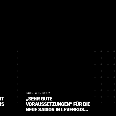
BAYER 04
-
07.08.2026
BAYER 04
-
RT
„SEHR GUTE
TAG 5
IS
VORAUSSETZUNGEN“ FÜR DIE
UND F
NEUE SAISON IN LEVERKUSEN
RAINI
UND BRASILIEN: KLUB-
EIMA