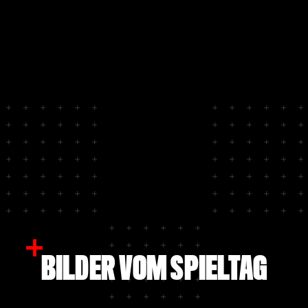
BILDER VOM SPIELTAG