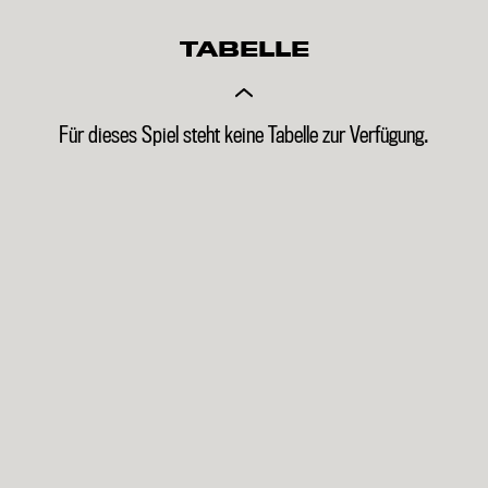
TABELLE
Für dieses Spiel steht keine Tabelle zur Verfügung.