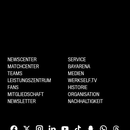
NEWSCENTER
SERVICE
MATCHCENTER
BAYARENA
TEAMS
MEDIEN
LEISTUNGSZENTRUM
WERKSELF.TV
FANS
HISTORIE
MITGLIEDSCHAFT
ORGANISATION
NEWSLETTER
NACHHALTIGKEIT