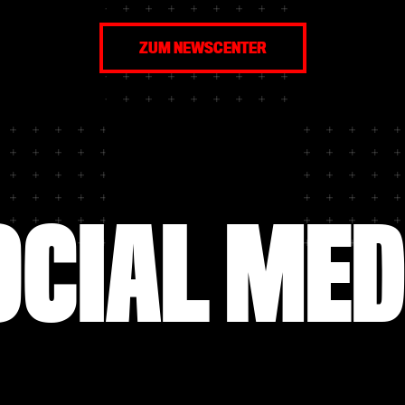
von Real Betis Sevilla nach
Kreuz gesprochen hat...
sen gewechselt war, erstmals
n Fragen der Medienvertreter.
ZUM NEWSCENTER
OCIAL MED