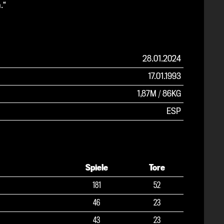
.“
28.01.2024
17.01.1993
1,87M
/
86KG
ESP
Spiele
Tore
181
52
46
23
43
23