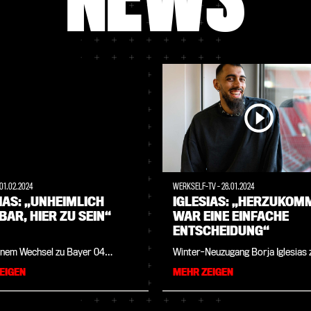
01.02.2024
WERKSELF-TV
-
28.01.2024
IAS: „UNHEIMLICH
IGLESIAS: „HERZUKOM
AR, HIER ZU SEIN“
WAR EINE EINFACHE
ENTSCHEIDUNG“
inem Wechsel zu Bayer 04
Winter-Neuzugang Borja Iglesias 
erte Winter-Neuzugang Borja
sich in seinem Premieren-Intervi
EIGEN
MEHR ZEIGEN
 bereits die ersten
Werkself-TV begeistert von den 
seinheiten mit seinen neuen
Eindrücken und verrät, mit welc
egen. Jetzt stellte sich der
ehemaligen Werkself-Profi er vo
 der auf Leihbasis bis zum
Wechsel von Real Betis Sevilla un