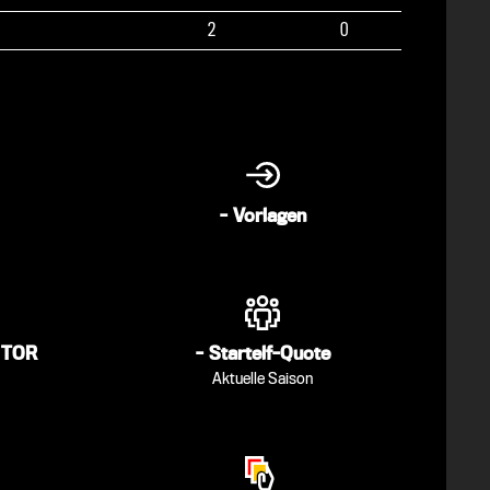
2
0
-
Vorlagen
/ TOR
-
Startelf-Quote
Aktuelle Saison