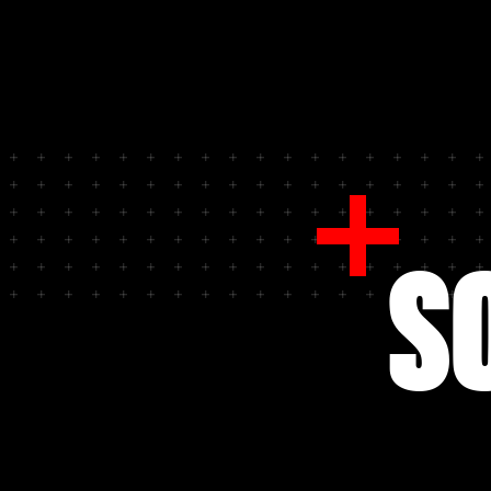
Iglesias besuchte die traditionelle Kinder-
Sommer 
Pressekonferenz. Dabei beantwortete
Leverku
der Stürmer zahlreiche interessante
auch de
Fragen und verriet dabei unter anderem,
was sein Lieblingsgericht ist und wer
früher sein Idol war.
S