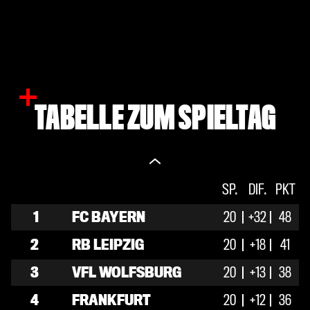
TABELLE ZUM SPIELTAG
S.
SP.
U.
DIF.
N.
PKT
1
FC BAYERN
20
15
+32
3
48
2
58
2
RB LEIPZIG
20
12
+18
5
3
41
35
3
VFL WOLFSBURG
20
10
+13
8
38
2
32
4
FRANKFURT
20
9
+12
9
36
2
41