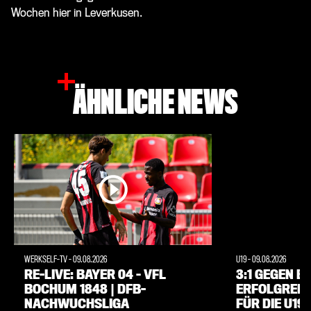
Wochen hier in Leverkusen.
ÄHNLICHE NEWS
WERKSELF-TV
-
09.08.2026
U19
-
09.08.2026
RE-LIVE: BAYER 04 – VFL
3:1 GEGEN B
BOCHUM 1848 | DFB-
ERFOLGREIC
NACHWUCHSLIGA
FÜR DIE U19 