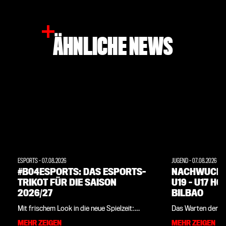
ÄHNLICHE NEWS
ESPORTS
-
07.08.2026
JUGEND
-
07.08.2026
#B04ESPORTS: DAS ESPORTS-
NACHWUCHS:
TRIKOT FÜR DIE SAISON
U19 – U17 H
2026/27
BILBAO
Mit frischem Look in die neue Spielzeit:
Das Warten der U1
Bayer 04 stellt zusammen mit
dem erfolgreichen
MEHR ZEIGEN
MEHR ZEIGEN
Sportartikelhersteller New Balance die
vergangenen Woch