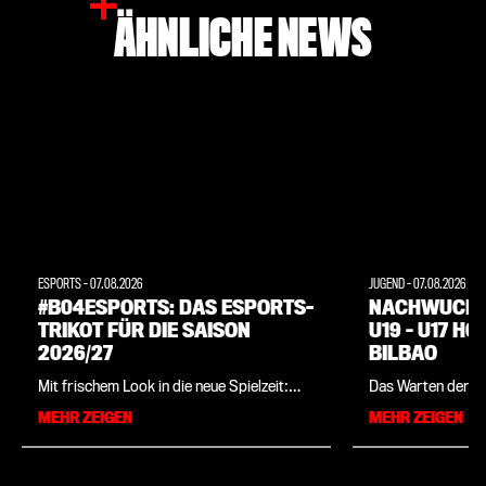
ÄHNLICHE NEWS
ESPORTS
-
07.08.2026
JUGEND
-
07.08.2026
#B04ESPORTS: DAS ESPORTS-
NACHWUCHS:
TRIKOT FÜR DIE SAISON
U19 – U17 H
2026/27
BILBAO
Mit frischem Look in die neue Spielzeit:
Das Warten der U1
Bayer 04 stellt zusammen mit
dem erfolgreichen
MEHR ZEIGEN
MEHR ZEIGEN
Sportartikelhersteller New Balance die
vergangenen Woch
offizielle Spielbekleidung der Leverkusener
des DFB-Pokals d
eSportler für die kommende Saison vor.
VfV 06 Hildesheim 
Das Trikot ist ab sofort im Bayer 04-
Chefcoach Patrick