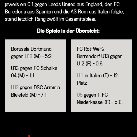
jeweils ein 0:1 gegen Leeds United aus England, den FC
Barcelona aus Spanien und die AS Rom aus Italien folgte,
stand letztlich Rang zwölf im Gesamttableau.
Die Spiele in der Übersicht:
Borussia Dortmund
FC Rot-Weiß
gegen
U13
(M) - 5:2
Berrendorf U13 gegen
U12 (F) - 0:6
U13 gegen FC Schalke
04 (M) - 1:1
U11
in Italien (T) - 12.
Platz
U12
gegen DSC Arminia
Bielefeld (M) - 7:1
U8
gegen 1. FC
Niederkassel (F) - o.E.