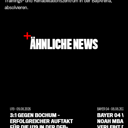
Trainings- und Rehabilitationszentrum in der BayArena,
absolvieren.
ÄHNLICHE NEWS
U19
-
09.08.2026
BAYER 04
-
08.08.2026
3:1 GEGEN BOCHUM –
BAYER 04 V
ERFOLGREICHER AUFTAKT
NOAH MBAM
FÜR DIE U19 IN DER DFB-
VERLEIHT D