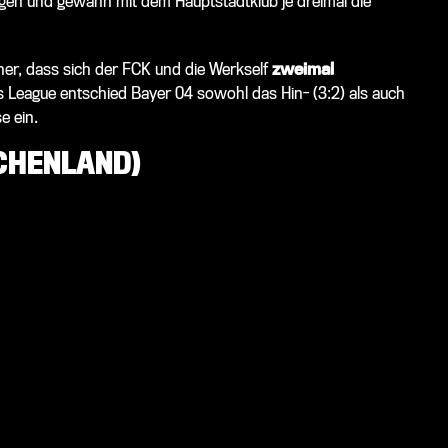
gen und gewann mit dem Hauptstadtklub je dreimal die
 her, dass sich der FCK und die Werkself
zweimal
s League entschied Bayer 04 sowohl das Hin- (3:2) als auch
e ein.
CHENLAND)