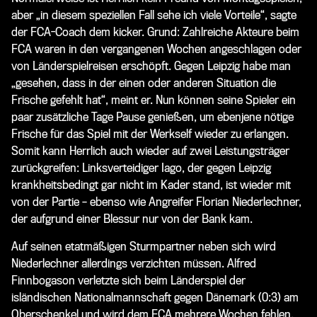
aber „in diesem speziellen Fall sehe ich viele Vorteile“, sagte
der FCA-Coach dem
kicker
. Grund: Zahlreiche Akteure beim
FCA waren in den vergangenen Wochen angeschlagen oder
von Länderspielreisen erschöpft. Gegen Leipzig habe man
„gesehen, dass in der einen oder anderen Situation die
Frische gefehlt hat“, meint er. Nun können seine Spieler ein
paar zusätzliche Tage Pause genießen, um ebenjene nötige
Frische für das Spiel mit der Werkself wieder zu erlangen.
Somit kann Herrlich auch wieder auf zwei Leistungsträger
zurückgreifen: Linksverteidiger Iago, der gegen Leipzig
krankheitsbedingt gar nicht im Kader stand, ist wieder mit
von der Partie – ebenso wie Angreifer Florian Niederlechner,
der aufgrund einer Blessur nur von der Bank kam.
Auf seinen etatmäßigen Sturmpartner neben sich wird
Niederlechner allerdings verzichten müssen. Alfred
Finnbogason verletzte sich beim Länderspiel der
isländischen Nationalmannschaft gegen Dänemark (0:3) am
Oberschenkel und wird dem FCA mehrere Wochen fehlen.