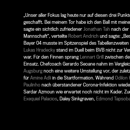
„Unser aller Fokus lag heute nur auf diesen drei Punk
geschafft. Bei meinem Tor habe ich den Ball mit me
sagte ein sichtlich zufriedener
Jonathan Tah
nach der 
Mannschaft“, verteilte
Robert Andrich
und sagte: „Bes
Bayer 04 musste im Spitzenspiel des Tabellenzweiten 
Lukas Hradecky
stand im Duell beim BVB nicht zur V
war. Für den Finnen sprang
Lennart Grill
zwischen den 
Einsatz. Chefcoach
Gerardo Seoane
nahm im Verglei
Augsburg
noch eine weitere Umstellung vor, der zulet
für
Amine Adli
in die Startformation. Während
Odilon
Paulinho
nach überstandener Corona-Infektion wieder
Sardar Azmoun
wie erwartet noch nicht im Kader. Zu
Exequiel Palacios
, Daley Sinkgraven
,
Edmond Tapsob