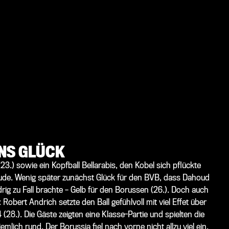
INS GLÜCK
.) sowie ein Kopfball Bellarabis, den Kobel sich pflückte
ude. Wenig später zunächst Glück für den BVB, dass Dahoud
ig zu Fall brachte – Gelb für den Borussen (26.). Doch auch
 Robert Andrich setzte den Ball gefühlvoll mit viel Effet über
 (28.). Die Gäste zeigten eine Klasse-Partie und spielten die
mlich rund. Der Borussia fiel nach vorne nicht allzu viel ein,