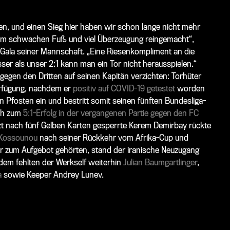
ten, und einen Sieg hier haben wir schon lange nicht mehr
inem schwachen Fuß und viel Überzeugung reingemacht“,
Gala seiner Mannschaft. „Eine Riesenkompliment an die
ser als unser 2:1 kann man ein Tor nicht herausspielen.“
gegen den Dritten auf seinen Kapitän verzichten: Torhüter
erfügung, nachdem er
positiv auf COVID-19 getestet
worden
Pfosten ein und bestritt somit seinen fünften Bundesliga-
ch zum
5:1-Erfolg in der vergangenen Partie gegen den FC
zt nach fünf Gelben Karten gesperrte
Kerem Demirbay
rückte
 Kossounou
nach seiner Rückkehr vom Afrika-Cup und
 zum Aufgebot gehörten, stand der iranische Neuzugang
dem fehlten der Werkself weiterhin
Julian Baumgartlinger
,
a
sowie Keeper
Andrey Lunev.