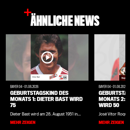
ÄHNLICHE NEWS
BAYER 04
-
01.08.2026
BAYER 04
-
01.08.2026
GEBURTSTAGSKIND DES
GEBURTSTAG
MONATS 1: DIETER BAST WIRD
MONATS 2: 
75
WIRD 50
Dieter Bast wird am 28. August 1951 in
José Vítor Roque 
Oberhausen geboren. In der Jugend des
August 1976 in Sa
MEHR ZEIGEN
MEHR ZEIGEN
Oberhausener Ortsteilvereins DJK Arminia
brasilianischen B
Klosterhardt beginnt er mit dem Kicken.
geboren. In der Ju