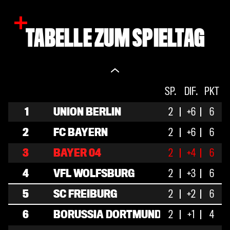
TABELLE ZUM SPIELTAG
S.
SP.
U.
DIF.
N.
PKT
T
1
UNION BERLIN
2
2
+6
0
0
6
8 
2
FC BAYERN
2
2
+6
0
0
6
7 
3
BAYER 04
2
2
+4
0
0
6
6 
4
VFL WOLFSBURG
2
2
+3
0
0
6
4 
5
SC FREIBURG
2
2
+2
0
0
6
3 
6
BORUSSIA DORTMUND
2
1
+1
1
0
4
2 