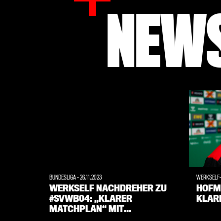
NEWS
BUNDESLIGA
-
26.11.2023
WERKSELF
WERKSELF NACHDREHER ZU
HOFM
#SVWB04: „KLARER
KLAR
MATCHPLAN“ MIT
„ERWACHSENER LEISTUNG“