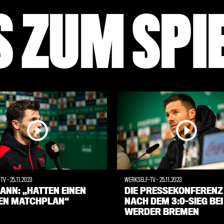
 ZUM SPI
-TV
-
25.11.2023
WERKSELF-TV
-
25.11.2023
ANN: „HATTEN EINEN
DIE PRESSEKONFERENZ
EN MATCHPLAN“
NACH DEM 3:0-SIEG BEI
WERDER BREMEN