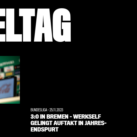
ELTAG
BUNDESLIGA
-
25.11.2023
BUNDESLI
3:0 IN BREMEN – WERKSELF
KURZ
GELINGT AUFTAKT IN JAHRES-
WERKS
ENDSPURT
HEIM