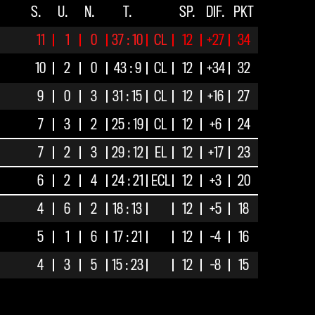
S.
U.
N.
T.
SP.
DIF.
PKT
11
1
0
37 : 10
CL
12
+27
34
10
2
0
43 : 9
CL
12
+34
32
9
0
3
31 : 15
CL
12
+16
27
7
3
2
25 : 19
CL
12
+6
24
7
2
3
29 : 12
EL
12
+17
23
6
2
4
24 : 21
ECL
12
+3
20
4
6
2
18 : 13
12
+5
18
5
1
6
17 : 21
12
-4
16
4
3
5
15 : 23
12
-8
15
3
5
4
21 : 24
12
-3
14