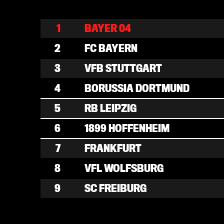
1
BAYER 04
2
FC BAYERN
3
VFB STUTTGART
4
BORUSSIA DORTMUND
5
RB LEIPZIG
6
1899 HOFFENHEIM
7
FRANKFURT
8
VFL WOLFSBURG
9
SC FREIBURG
10
FC AUGSBURG