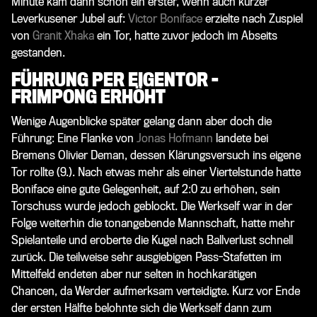
Minute kam dann schon ein erster, wenn auch kurzer
Leverkusener Jubel auf:
Victor Boniface
erzielte nach Zuspiel
von
Granit Xhaka
ein Tor, hatte zuvor jedoch im Abseits
gestanden.
FÜHRUNG PER EIGENTOR -
FRIMPONG ERHÖHT
Wenige Augenblicke später gelang dann aber doch die
Führung: Eine Flanke von
Jonas Hofmann
landete bei
Bremens Olivier Deman, dessen Klärungsversuch ins eigene
Tor rollte (9.). Nach etwas mehr als einer Viertelstunde hatte
Boniface eine gute Gelegenheit, auf 2:0 zu erhöhen, sein
Torschuss wurde jedoch geblockt. Die Werkself war in der
Folge weiterhin die tonangebende Mannschaft, hatte mehr
Spielanteile und eroberte die Kugel nach Ballverlust schnell
zurück. Die teilweise sehr ausgiebigen Pass-Stafetten im
Mittelfeld endeten aber nur selten in hochkarätigen
Chancen, da Werder aufmerksam verteidigte. Kurz vor Ende
der ersten Hälfte belohnte sich die Werkself dann zum