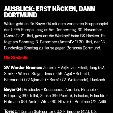
AUSBLICK: ERST HÄCKEN, DANN
DORTMUND
Weiter geht es für Bayer 04 mit dem vorletzten Gruppenspiel
der UEFA Europa League: Am Donnerstag, 30. November
(Anstoß: 21 Uhr), gastiert die Werkself beim BK Häcken. Es
folgt am Sonntag, 3. Dezember (Anstoß: 17.30 Uhr), der 13.
Bundesliga-Spieltag zu Hause gegen Borussia Dortmund.
Die Statistik:
SV Werder Bremen:
Zetterer - Veljkovic, Friedl, Jung (82.
Stark) - Weiser, Stage, Deman (56. Agu) - Schmid,
Bittencourt (72.Njinmah) - Borré (72. Woltemade), Ducksch
Bayer 04:
Hradecky – Kossounou, Andrich, Hincapie –
Frimpong (80. Tella), Xhaka (89. Puerta), Palacios, Grimaldo –
Hofmann (89. Amiri), Wirtz (80. Hlozek) – Boniface (72. Adli)
Tore:
0:1 Deman (9./Eigentor), 0:2 Frimpong (42.), 0:3