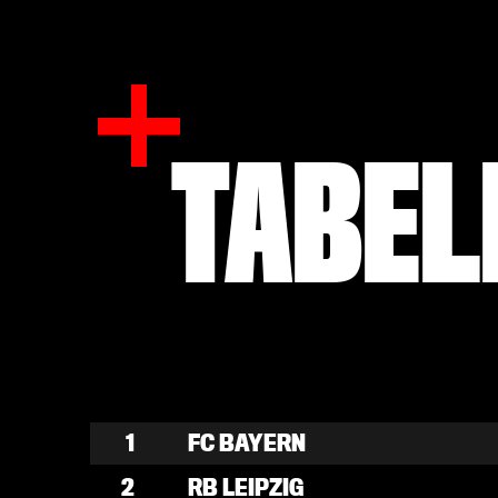
TABEL
1
FC BAYERN
2
RB LEIPZIG