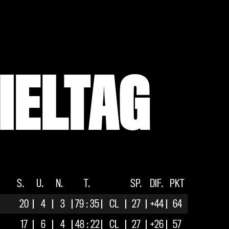
IELTAG
S.
U.
N.
T.
SP.
DIF.
PKT
20
4
3
79 : 35
CL
27
+44
64
17
6
4
48 : 22
CL
27
+26
57