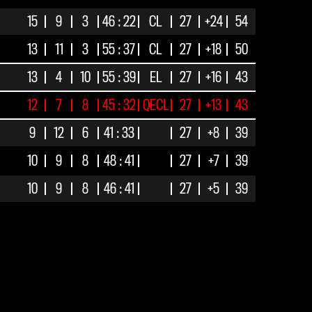
15
9
3
46 : 22
CL
27
+24
54
13
11
3
55 : 37
CL
27
+18
50
13
4
10
55 : 39
EL
27
+16
43
12
7
8
45 : 32
QECL
27
+13
43
9
12
6
41 : 33
27
+8
39
10
9
8
48 : 41
27
+7
39
10
9
8
46 : 41
27
+5
39
10
7
10
40 : 41
27
-1
37
9
5
13
29 : 41
27
-12
32
8
6
13
41 : 47
27
-6
30
7
9
11
31 : 39
27
-8
30