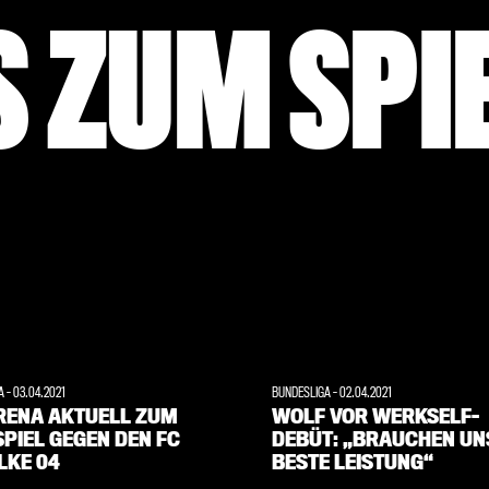
 ZUM SPI
GA
-
03.04.2021
BUNDESLIGA
-
02.04.2021
RENA AKTUELL ZUM
WOLF VOR WERKSELF-
PIEL GEGEN DEN FC
DEBÜT: „BRAUCHEN UN
LKE 04
BESTE LEISTUNG“