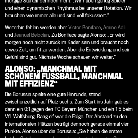
morgige Startelf dennoch nicht: „Wir haben genug Spieler
und einen dynamischen Rhythmus bei unserer Rotation. Wir
brauchen wie immer alle und sind voll fokussiert.“
Weiterhin fehlen werden aber
Victor Boniface
,
Amine Adli
und
Jeanuel Belocian
. Zu Boniface sagte Alonso: „Er wird
morgen noch nicht zurück im Kader sein und braucht noch
etwas Zeit, um fit zu werden. Aber die Entwicklung und sein
Gefühl sind gut. Nächste Woche schauen wir weiter.“
ALONSO: „MANCHMAL MIT
SCHÖNEM FUSSBALL, MANCHMAL M
IT EFFIZIENZ“
Die Borussia spielte eine gute Hinrunde, stand
zwischenzeitlich auf Platz sechs. Zum Start ins Jahr gab es
dann ein 0:1 gegen den FC Bayern München und ein 1:5 beim
VfL Wolfsburg. Rang elf war die Folge. Der Abstand zu den
internationalen Plätzen beträgt dennoch gerade einmal vier
Punkte. Alonso über die Borussia: „Sie haben die ersten