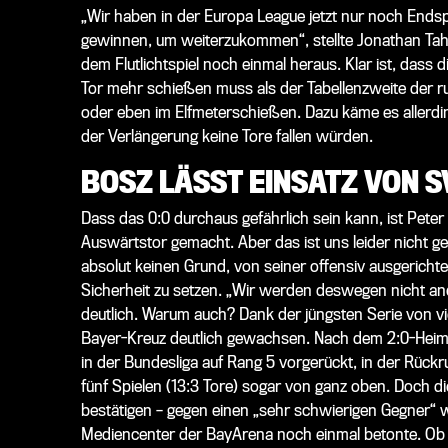
„Wir haben in der Europa League jetzt nur noch Ends
gewinnen, um weiterzukommen“, stellte Jonathan Tah
dem Flutlichtspiel noch einmal heraus. Klar ist, dass
Tor mehr schießen muss als der Tabellenzweite der r
oder eben im Elfmeterschießen. Dazu käme es allerding
der Verlängerung keine Tore fallen würden.
BOSZ LÄSST EINSATZ VON 
Dass das 0:0 durchaus gefährlich sein kann, ist Peter
Auswärtstor gemacht. Aber das ist uns leider nicht ge
absolut keinen Grund, von seiner offensiv ausgerich
Sicherheit zu setzen. „Wir werden deswegen nicht and
deutlich. Warum auch? Dank der jüngsten Serie von vi
Bayer-Kreuz deutlich gewachsen. Nach dem 2:0-Heims
in der Bundesliga auf Rang 5 vorgerückt, in der Rück
fünf Spielen (13:3 Tore) sogar von ganz oben. Doch d
bestätigen – gegen einen „sehr schwierigen Gegner“
Mediencenter der BayArena noch einmal betonte. Ob