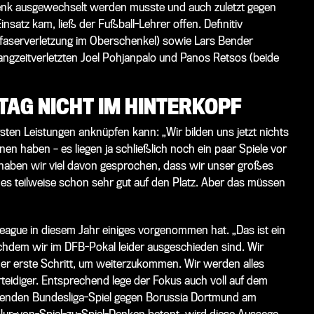
elenk ausgewechselt werden musste und auch zuletzt gegen
nsatz kam, ließ der Fußball-Lehrer offen. Definitiv
lfaserverletzung im Oberschenkel) sowie Lars Bender
angzeitverletzten Joel Pohjanpalo und Panos Retsos (beide
AG NICHT IM HINTERKOPF
sten Leistungen anknüpfen kann: „Wir bilden uns jetzt nichts
nnen haben – es liegen ja schließlich noch ein paar Spiele vor
e haben wir viel davon gesprochen, dass wir unser großes
ir es teilweise schon sehr gut auf den Platz. Aber das müssen
 League in diesem Jahr einiges vorgenommen hat. „Das ist ein
chdem wir im DFB-Pokal leider ausgeschieden sind. Wir
er erste Schritt, um weiterzukommen. Wir werden alles
idiger. Entsprechend lege der Fokus auch voll auf dem
enden Bundesliga-Spiel gegen Borussia Dortmund am