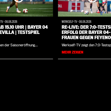
-TV
-
08.08.2026
WERKSELF-TV
-
08.08.2026
AB 15.10 UHR | BAYER 04
RE-LIVE: DER 7:0-TESTS
SEVILLA | TESTSPIEL
ERFOLG DER BAYER 04-
FRAUEN GEGEN FEYEN
ROTTERDAM
en der Saisoneröffnung
Werkself-TV zeigt den 7:0-Testsp
et die Werkself ihr insgesamt
Erfolg der Bayer 04-Frauen gege
MEHR ZEIGEN
 Testspiel der Sommer-
Feyenoord Rotterdam in voller L
itung am Samstag, 8. August
live...
: 15.30 Uhr), gegen den
en Erstligisten FC Sevilla. Die
aft des neues Cheftrainers
artínez präsentiert sich den Fans
stmalig in der heimischen
a und wird im Vorfeld der Partie
l vorgestellt. Werkself-TV
t die Partie live ab 15.10 Uhr...