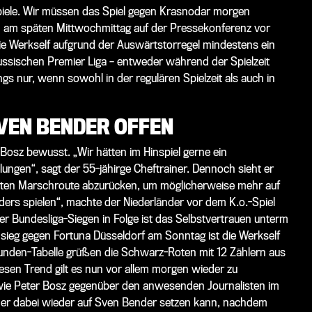
piele. Wir müssen das Spiel gegen Krasnodar morgen
 am späten Mittwochmittag auf der Pressekonferenz vor
 die Werkself aufgrund der Auswärtstorregel mindestens ein
ussischen Premier Liga – entweder während der Spielzeit
s nur, wenn sowohl in der regulären Spielzeit als auch in
SVEN BENDER OFFEN
 Bosz bewusst. „Wir hätten im Hinspiel gerne ein
lungen“, sagt der 55-jähirge Cheftrainer. Dennoch sieht er
teten Marschroute abzurücken, um möglicherweise mehr auf
ers spielen“, machte der Niederländer vor dem K.o.-Spiel
er Bundesliga-Siegen in Folge ist das Selbstvertrauen unterm
ieg gegen Fortuna Düsseldorf am Sonntag ist die Werkself
runden-Tabelle grüßen die Schwarz-Roten mit 12 Zählern aus
iesen Trend gilt es nun vor allem morgen wieder zu
 wie Peter Bosz gegenüber den anwesenden Journalisten im
 er dabei wieder auf Sven Bender setzen kann, nachdem