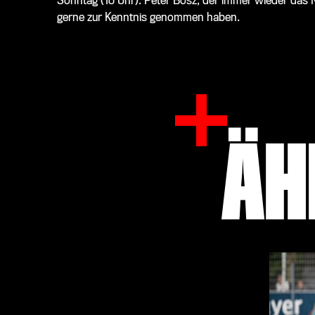
Sonntag (18 Uhr). Peter Bosz, der immer wieder das 
gerne zur Kenntnis genommen haben.
ÄH