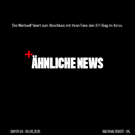
Die Werkself feiert zum Abschluss mit ihren Fans den 3:1-Sieg im Ibrox.
ÄHNLICHE NEWS
BAYER 04
-
06.08.2026
NACHHALTIGKEIT
-
06.08