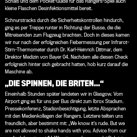
Schals und dem Pocket-Guide für das Rangers-Spiel auch
kleine Flaschen Desinfektionsmittel bereit.
Schnurstracks durch die Sicherheitskontrollen hindurch,
ging es per Treppe runter in Richtung der Busse, die die
Mitreisenden zum Flugzeug brachten. Doch in dieses kamen
wir nur nach der erfolgreichen Fiebermessung per Infrarot-
Stirn-Thermometer durch Dr. Karl-Heinrich Dittmar, dem
Direktor Medizin von Bayer 04. Nachdem alle diesen Check
erfolgreich hinter sich gebracht hatten, hob kurz darauf die
Maschine ab.
„DIE SPINNEN, DIE BRITEN…“
Eineinhalb Stunden später landeten wir in Glasgow. Vom
Airport ging es für uns per Bus direkt zum Ibrox Stadium.
Pressekonferenz, Stadionbesichtigung, letzte Absprachen
mit den Medienkollegen der Rangers. Letztere teilten uns
freundlich, aber bestimmt mit: „We know it‘s rude. But we
are not allowed to shake hands with you. Advice from our