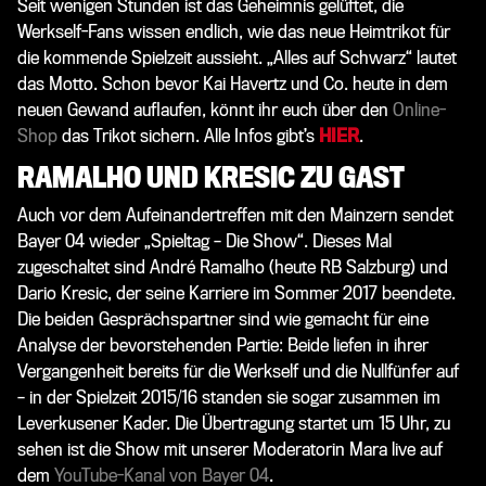
Seit wenigen Stunden ist das Geheimnis gelüftet, die
Werkself-Fans wissen endlich, wie das neue Heimtrikot für
die kommende Spielzeit aussieht. „Alles auf Schwarz“ lautet
das Motto. Schon bevor Kai Havertz und Co. heute in dem
neuen Gewand auflaufen, könnt ihr euch über den
Online-
Shop
das Trikot sichern. Alle Infos gibt’s
HIER
.
RAMALHO UND KRESIC ZU GAST
Auch vor dem Aufeinandertreffen mit den Mainzern sendet
Bayer 04 wieder „Spieltag – Die Show“. Dieses Mal
zugeschaltet sind André Ramalho (heute RB Salzburg) und
Dario Kresic, der seine Karriere im Sommer 2017 beendete.
Die beiden Gesprächspartner sind wie gemacht für eine
Analyse der bevorstehenden Partie: Beide liefen in ihrer
Vergangenheit bereits für die Werkself und die Nullfünfer auf
– in der Spielzeit 2015/16 standen sie sogar zusammen im
Leverkusener Kader. Die Übertragung startet um 15 Uhr, zu
sehen ist die Show mit unserer Moderatorin Mara live auf
dem
YouTube-Kanal von Bayer 04
.