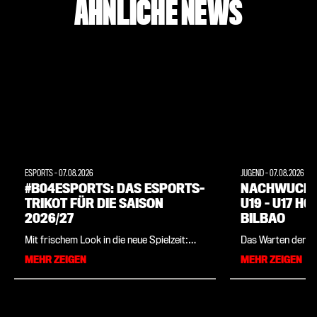
ÄHNLICHE NEWS
ESPORTS
-
07.08.2026
JUGEND
-
07.08.2026
#B04ESPORTS: DAS ESPORTS-
NACHWUCHS:
TRIKOT FÜR DIE SAISON
U19 – U17 H
2026/27
BILBAO
Mit frischem Look in die neue Spielzeit:
Das Warten der U1
Bayer 04 stellt zusammen mit
dem erfolgreichen
MEHR ZEIGEN
MEHR ZEIGEN
Sportartikelhersteller New Balance die
vergangenen Woch
offizielle Spielbekleidung der Leverkusener
des DFB-Pokals d
eSportler für die kommende Saison vor.
VfV 06 Hildesheim 
Das Trikot ist ab sofort im Bayer 04-
Chefcoach Patrick
Onlineshop sowie in der Fanwelt erhältlich.
der Liga los. Wäh