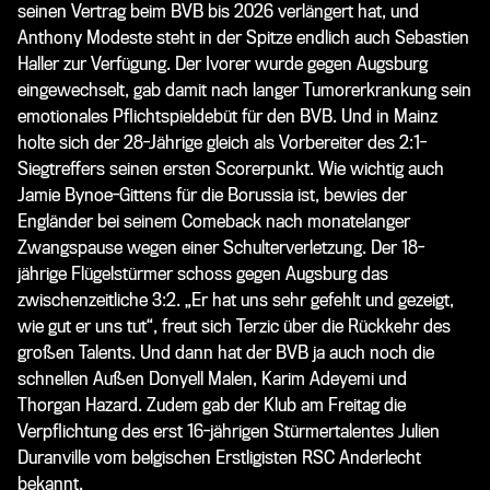
seinen Vertrag beim BVB bis 2026 verlängert hat, und
Anthony Modeste steht in der Spitze endlich auch Sebastien
Haller zur Verfügung. Der Ivorer wurde gegen Augsburg
eingewechselt, gab damit nach langer Tumorerkrankung sein
emotionales Pflichtspieldebüt für den BVB. Und in Mainz
holte sich der 28-Jährige gleich als Vorbereiter des 2:1-
Siegtreffers seinen ersten Scorerpunkt. Wie wichtig auch
Jamie Bynoe-Gittens für die Borussia ist, bewies der
Engländer bei seinem Comeback nach monatelanger
Zwangspause wegen einer Schulterverletzung. Der 18-
jährige Flügelstürmer schoss gegen Augsburg das
zwischenzeitliche 3:2. „Er hat uns sehr gefehlt und gezeigt,
wie gut er uns tut“, freut sich Terzic über die Rückkehr des
großen Talents. Und dann hat der BVB ja auch noch die
schnellen Außen Donyell Malen, Karim Adeyemi und
Thorgan Hazard. Zudem gab der Klub am Freitag die
Verpflichtung des erst 16-jährigen Stürmertalentes Julien
Duranville vom belgischen Erstligisten RSC Anderlecht
bekannt.