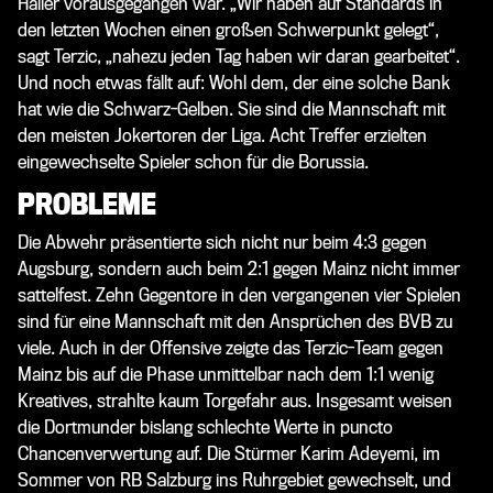
Haller vorausgegangen war. „Wir haben auf Standards in
den letzten Wochen einen großen Schwerpunkt gelegt“,
sagt Terzic, „nahezu jeden Tag haben wir daran gearbeitet“.
Und noch etwas fällt auf: Wohl dem, der eine solche Bank
hat wie die Schwarz-Gelben. Sie sind die Mannschaft mit
den meisten Jokertoren der Liga. Acht Treffer erzielten
eingewechselte Spieler schon für die Borussia.
PROBLEME
Die Abwehr präsentierte sich nicht nur beim 4:3 gegen
Augsburg, sondern auch beim 2:1 gegen Mainz nicht immer
sattelfest. Zehn Gegentore in den vergangenen vier Spielen
sind für eine Mannschaft mit den Ansprüchen des BVB zu
viele. Auch in der Offensive zeigte das Terzic-Team gegen
Mainz bis auf die Phase unmittelbar nach dem 1:1 wenig
Kreatives, strahlte kaum Torgefahr aus. Insgesamt weisen
die Dortmunder bislang schlechte Werte in puncto
Chancenverwertung auf. Die Stürmer Karim Adeyemi, im
Sommer von RB Salzburg ins Ruhrgebiet gewechselt, und