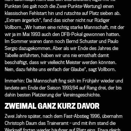
Punkten (es galt noch die Zwei-Punkte-Wertung) einen
klassischen Fehlstart hin und rutschte auf Platz sieben ab.
„Extrem ärgerlich“, fand das sicher nicht nur Rüdiger
Vollborn. „Wir hatten eine richtig starke Mannschaft, mit der
wir ja im Mai 1993 auch den DFB-Pokal gewonnen hatten.
Im Sommer waren dann noch Bernd Schuster und Paulo
Sergio dazugekommen. Aber als wir Ende des Jahres die
Tabelle anführten, haben wir uns nie ernsthaft damit
beschäftigt, dass wir vielleicht Meister werden könnten.
Nein, dazu fehlte uns einfach der Glaube“, sagt Vollborn.
Immerhin: Die Mannschaft fing sich im Frühjahr wieder und
landete am Ende der Saison 1993/94 auf Rang drei, der bis
dahin besten Platzierung der Vereinsgeschichte.
ZWEIMAL GANZ KURZ DAVOR
Zwei Jahre später, nach dem Fast-Abstieg 1996, übernahm
Christoph Daum das Traineramt - und mit ihm stand die
Werkself fortan wieder häufiger auf Platz eins. Etwa gleich