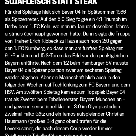
SOJAFLEISCH STATT STEAK
Für drei Spieltage hielt sich Bayer 04 im Spätsommer 1986
als Spitzenreiter. Auf den 5:0-Sieg folgte ein 4:1-Triumph im
Derby beim 1. FC Köln, wo man im Januar desselben Jahres
erstmals überhaupt gewonnen hatte. Dann siegte die Truppe
von Trainer Erich Ribbeck zu Hause auch noch 2:0 gegen
den 1. FC Nürnberg, so dass man am fünften Spieltag mit
9:1-Punkten und 15:3-Toren das Feld vor den punktgleichen
Bayern anführte. Nach dem 1:2 beim Hamburger SV musste
Bayer 04 die Spitzenposition zwar am sechsten Spieltag
wieder abgeben. Aber die Mannschaft blieb auch in den
folgenden Wochen auf Tuchfühlung zum FC Bayern und dem
HSV. Am zwölften Spieltag kam es zum Topspiel: Bayer 04
trat als Zweiter beim Tabellenersten Bayern München an -
und gewann sensationell klar mit 3:0 im Olympiastadion.
Zweimal Falko Götz und ein famos aufspielender Christian
Hausmann (großes Bild ganz oben) trafen für die
Leverkusener, die nach diesem Coup wieder für vier
Spieltage die Tabellenführung übernahmen.