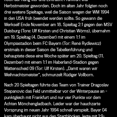
Herbstmeister geworden. Doch im alten Jahr folgten noch
drei weitere Spieltage, weil die Saison wegen der WM 1994
in den USA früh beendet werden sollte. So gewann die
Werkself Ende November am 18. Spieltag 2:1 gegen den MSV
Duisburg (Tore: Ulf Kirsten und Christian Wörns), übernahm
am 19. Spieltag (4. Dezember) mit einem 1:1 im
Olympiastadion beim FC Bayern (Tor: René Rydlewicz)
erstmals in dieser Saison die Tabellenführung und
behauptete diese eine Woche später am 20. Spieltag (11.
Dezember) mit einem 1:1 im Haberland-Stadion gegen
Wattenscheid 09 (Tor: Ulf Kirsten). „Damit waren wir
Weihnachtsmeister“, schmunzelt Rüdiger Vollborn.
Nach 20 Spieltagen führte das Team von Trainer Dragoslav
Stepanovic das Feld unmittelbar vor der Winterpause an -
punktgleich mit Frankfurt und nur vier Punkte vor dem
Achten Mönchengladbach. Leider war der hauchzarte
Vorsprung im neuen Jahr 1994 schnell verspielt. Bayer 04
kam überhaupt nicht aus den Startblöcken, legte mit 1:9-