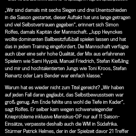
„Wir sind damals mit sechs Siegen und drei Unentschieden
in die Saison gestartet, dieser Auftakt hat uns lange getragen
und viel Selbstvertrauen gegeben“, erinnert sich Simon
Rolfes, damals Kapitän der Mannschaft. „Jupp Heynckes
wollte dominanten Ballbesitzfußball spielen lassen und hat
das in jedem Training eingefordert. Die Mannschaft verfügte
auch über eine sehr hohe Qualität, der Mix aus erfahrenen
Spielern wie Sami Hyypiä, Manuel Friedrich, Stefan Kießling
und mir und hochtalentierten Jungs wie Toni Kroos, Stefan
Reinartz oder Lars Bender war einfach klasse.“
Warum hat es wieder nicht zum Titel gereicht? „Wir haben
auf jeden Fall daran geglaubt, das Selbstbewusstsein war
groß genug. Am Ende fehlte uns wohl die Tiefe im Kader“,
sagt Rolfes. Er selber kam wegen schwerwiegender
Knieprobleme inklusive Meniskus-OP nur auf 11 Saison-
Einsätze, verpasste deshalb auch die WM in Südafrika.
Stürmer Patrick Helmes, der in der Spielzeit davor 21 Treffer