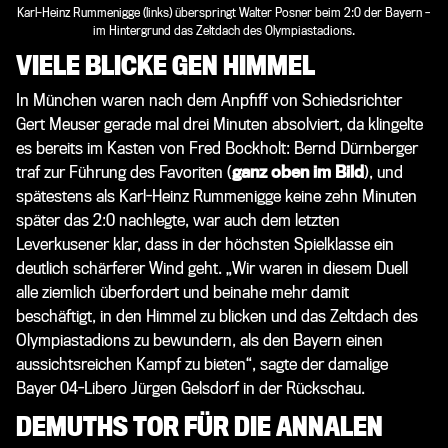
Karl-Heinz Rummenigge (links) überspringt Walter Posner beim 2:0 der Bayern –
im Hintergrund das Zeltdach des Olympiastadions.
VIELE BLICKE GEN HIMMEL
In München waren nach dem Anpfiff von Schiedsrichter
Gert Meuser gerade mal drei Minuten absolviert, da klingelte
es bereits im Kasten von Fred Bockholt: Bernd Dürnberger
traf zur Führung des Favoriten (
ganz oben im Bild
), und
spätestens als Karl-Heinz Rummenigge keine zehn Minuten
später das 2:0 nachlegte, war auch dem letzten
Leverkusener klar, dass in der höchsten Spielklasse ein
deutlich schärferer Wind geht. „Wir waren in diesem Duell
alle ziemlich überfordert und beinahe mehr damit
beschäftigt, in den Himmel zu blicken und das Zeltdach des
Olympiastadions zu bewundern, als den Bayern einen
aussichtsreichen Kampf zu bieten“, sagte der damalige
Bayer 04-Libero Jürgen Gelsdorf in der Rückschau.
DEMUTHS TOR FÜR DIE ANNALEN