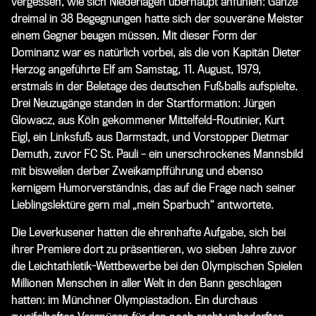
vergessen, wie sich Niederlagen überhaupt anfühlen: Ganze
dreimal in 38 Begegnungen hatte sich der souveräne Meister
einem Gegner beugen müssen. Mit dieser Form der
Dominanz war es natürlich vorbei, als die von Kapitän Dieter
Herzog angeführte Elf am Samstag, 11. August, 1979,
erstmals in der Beletage des deutschen Fußballs aufspielte.
Drei Neuzugänge standen in der Startformation: Jürgen
Glowacz, aus Köln gekommener Mittelfeld-Routinier, Kurt
Eigl, ein Linksfuß aus Darmstadt, und Vorstopper Dietmar
Demuth, zuvor FC St. Pauli – ein unerschrockenes Mannsbild
mit bisweilen derber Zweikampfführung und ebenso
kernigem Humorverständnis, das auf die Frage nach seiner
Lieblingslektüre gern mal „mein Sparbuch“ antwortete.
Die Leverkusener hatten die ehrenhafte Aufgabe, sich bei
ihrer Premiere dort zu präsentieren, wo sieben Jahre zuvor
die Leichtathletik-Wettbewerbe bei den Olympischen Spielen
Millionen Menschen in aller Welt in den Bann geschlagen
hatten: im Münchner Olympiastadion. Ein durchaus