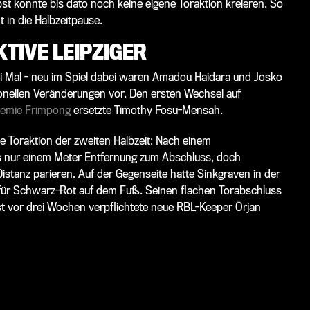
t konnte bis dato noch keine eigene Toraktion kreieren. So
 in die Halbzeitpause.
TIVE LEIPZIGER
i Mal - neu im Spiel dabei waren Amadou Haidara und Josko
onellen Veränderungen vor. Den ersten Wechsel auf
remie Frimpong
ersetzte Timothy Fosu-Mensah.
he Toraktion der zweiten Halbzeit: Nach einem
s nur einem Meter Entfernung zum Abschluss, doch
tanz parieren. Auf der Gegenseite hatte Sinkgraven in der
t für Schwarz-Rot auf dem Fuß. Seinen flachen Torabschluss
rst vor drei Wochen verpflichtete neue RBL-Keeper Örjan