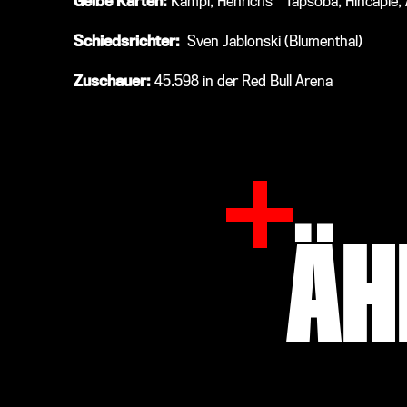
Gelbe Karten:
Kampl, Henrichs
-
Tapsoba, Hincapie,
Schiedsrichter:
Sven Jablonski (Blumenthal)
Zuschauer:
45.598 in der Red Bull Arena
ÄH