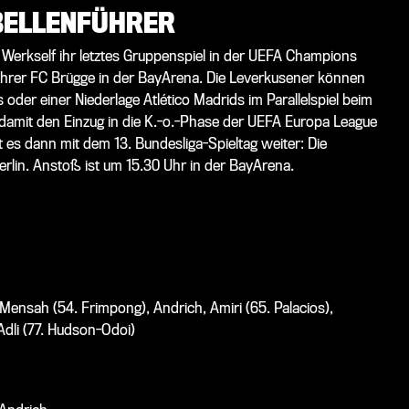
ABELLENFÜHRER
Werkself ihr letztes Gruppenspiel in der UEFA Champions
nführer FC Brügge in der BayArena. Die Leverkusener können
oder einer Niederlage Atlético Madrids im Parallelspiel beim
 damit den Einzug in die K.-o.-Phase der UEFA Europa League
s dann mit dem 13. Bundesliga-Spieltag weiter: Die
erlin. Anstoß ist um 15.30 Uhr in der BayArena.
iallo - Henrichs, Schlager, Kampl (45. Haidara), Raum (70.
va), Werner
Mensah (54. Frimpong), Andrich, Amiri (65. Palacios),
Adli (77. Hudson-Odoi)