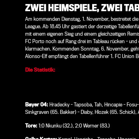
ZWEI HEIMSPIELE, ZWEI T
Am kommenden Dienstag, 1. November, bestreitet die 
League. Ab 18.45 Uhr gastiert der derzeitige Tabelle
mit einem eigenen Sieg und einem gleichzeitigen Remis 
FC Porto noch auf Rang drei im Tableau rücken - und
klarmachen. Kommenden Sonntag, 6. November, geht e
Alonso-Elf empfängt den Tabellenführer 1. FC Union B
Die Statistik:
RB Leipzig:
Nyland - Simakan (45. Gvardiol), Orban, D
Halstenberg) - Szoboszlai (70. Olmo) , Nkunku (84. Sil
Bayer 04:
Hradecky - Tapsoba, Tah, Hincapie - Fosu-
Sinkgraven (65. Bakker) - Diaby, Hlozek (65. Schick), 
Tore:
1:0 Nkunku (32.), 2:0 Werner (83.)