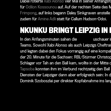
Dabei rotierte
Xabi Alonso
vier Mal in seiner Anfangsf
für
Odilon Kossounou
auf. Auf der rechten Seite des M
Frimpong
, auf links begann
Daley Sinkgraven
anstelle
zudem für
Amine Adli
statt für
Callum Hudson-Odoi
.
NKUNKU BRINGT LEIPZIG IN
In den Anfangsminuten sahen die
45.598 Z
uschauer i
Teams. Sowohl Xabi Alonso als auch Leipzigs Cheftra
und legten dabei den Fokus vorrangig auf eine kompakt
der 20. Minute für die Sachsen: RBL-Stürmer Christ
Schlager vor Tah an den Ball kam, wollte in der Mitt
Tapsoba
konnten ihm im Verbund rechtzeitig den Ball
Diensten der Leipziger dann aber erfolgreich sein: I
Dominik Szoboszlai per direkter Kopfabnahme ins lang