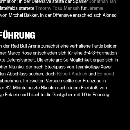
ormation: In der Defensive stellte der Spanier
Jonathan Tah
ittelfelds startete
Timothy Fosu-Mensah
für
Jeremie
 von
Mitchel Bakker
. In der Offensive entschied sich Alonso
 FÜHRUNG
n der Red Bull Arena zunächst eine verhaltene Partie beider
iner Marco Rose entschieden sich für eine 3-4-3-Formation
e Defensivarbeit. Die erste große Möglichkeit ergab sich in
opher Nkunku, der nach Steckpass von Teamkollege Xaver
e den Abschluss suchen, doch
Robert Andrich
und
Edmond
 abnehmen. Im zweiten Versuch sollte der Franzose in
n der 32. Minute netzte Nkunku nach einem Freistoß von
e Eck ein und brachte die Gastgeber mit 1:0 in Führung.