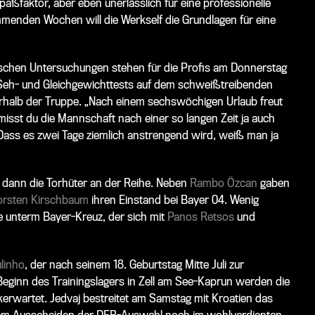
aßfaktor, aber eben unerlässlich für eine professionelle
menden Wochen will die Werkself die Grundlagen für eine
ischen Untersuchungen stehen für die Profis am Donnerstag
 Seh- und Gleichgewichttests auf dem schweißtreibenden
halb der Truppe. „Nach einem sechswöchigen Urlaub freut
rmisst du die Mannschaft nach einer so langen Zeit ja auch
„Dass es zwei Tage ziemlich anstrengend wird, weiß man ja
 dann die Torhüter an der Reihe. Neben
Rambo Özcan
gaben
orsten Kirschbaum
ihren Einstand bei Bayer 04. Wenig
 unterm Bayer-Kreuz, der sich mit
Panos Retsos
und
linho
, der nach seinem 18. Geburtstag Mitte Juli zur
eginn des Trainingslagers in Zell am See-Kaprun werden die
erwartet. Jedvaj bestreitet am Samstag mit Kroatien das