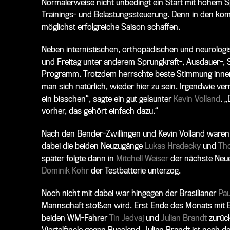
Normalerweise nicht unbedingt ein Start mit hohem Sp
Trainings- und Belastungssteuerung. Denn in den kom
möglichst erfolgreiche Saison schaffen.
Neben internistischen, orthopädischen und neurolog
und Freitag unter anderem Sprungkraft-, Ausdauer-,
Programm. Trotzdem herrschte beste Stimmung inner
man sich natürlich, wieder hier zu sein. Irgendwie ve
ein bisschen“, sagte ein gut gelaunter
Kevin Volland
. 
vorher, das gehört einfach dazu.“
Nach den Bender-Zwillingen und Kevin Volland waren
dabei die beiden Neuzugänge
Lukas Hradecky
und
Th
später folgte dann in
Mitchell Weiser
der nächste Neue
Dominik Kohr
der Testbatterie unterzog.
Noch nicht mit dabei war hingegen der Brasilianer
Pau
Mannschaft stoßen wird. Erst Ende des Monats mit B
beiden WM-Fahrer
Tin Jedvaj
und
Julian Brandt
zurück