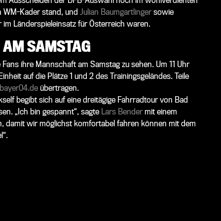
h dem Ausscheiden der DFB-Auswahl noch im wohlverdienten
ten WM-Kader stand, und
Julian Baumgartlinger
sowie
r im Länderspieleinsatz für Österreich waren.
G AM SAMSTAG
e Fans ihre Mannschaft am Samstag zu sehen. Um 11 Uhr
inheit auf die Plätze 1 und 2 des Trainingsgeländes. Teile
bayer04.de
übertragen.
elf begibt sich auf eine dreitägige Fahrradtour von Bad
en. „Ich bin gespannt“, sagte
Lars Bender
mit einem
n, damit wir möglichst komfortabel fahren können mit dem
l“.