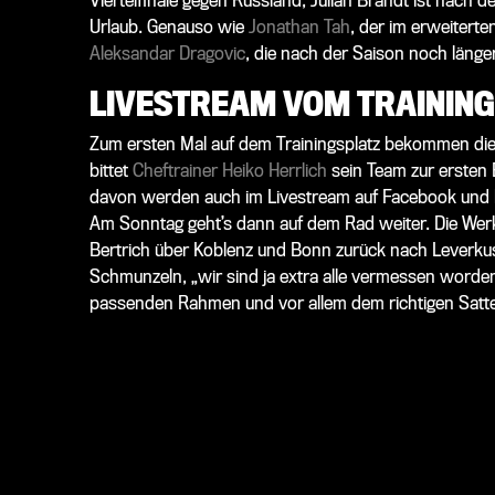
Viertelfinale gegen Russland, Julian Brandt ist nac
Urlaub. Genauso wie
Jonathan Tah
, der im erweiter
Aleksandar Dragovic
, die nach der Saison noch länge
LIVESTREAM VOM TRAININ
Zum ersten Mal auf dem Trainingsplatz bekommen di
bittet
Cheftrainer Heiko Herrlich
sein Team zur ersten E
davon werden auch im Livestream auf Facebook und
Am Sonntag geht’s dann auf dem Rad weiter. Die Werks
Bertrich über Koblenz und Bonn zurück nach Leverkus
Schmunzeln, „wir sind ja extra alle vermessen worde
passenden Rahmen und vor allem dem richtigen Satte