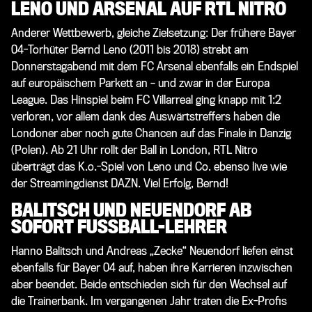
LENO UND ARSENAL AUF RTL NITRO
Anderer Wettbewerb, gleiche Zielsetzung: Der frühere Bayer
04-Torhüter Bernd Leno (2011 bis 2018) strebt am
Donnerstagabend mit dem FC Arsenal ebenfalls ein Endspiel
auf europäischem Parkett an – und zwar in der Europa
League. Das Hinspiel beim FC Villarreal ging knapp mit 1:2
verloren, vor allem dank des Auswärtstreffers haben die
Londoner aber noch gute Chancen auf das Finale in Danzig
(Polen). Ab 21 Uhr rollt der Ball in London,
RTL Nitro
überträgt das K.o.-Spiel von Leno und Co. ebenso live wie
der Streamingdienst
DAZN
. Viel Erfolg, Bernd!
BALITSCH UND NEUENDORF AB
SOFORT FUSSBALL-LEHRER
Hanno Balitsch und Andreas „Zecke“ Neuendorf liefen einst
ebenfalls für Bayer 04 auf, haben ihre Karrieren inzwischen
aber beendet. Beide entschieden sich für den Wechsel auf
die Trainerbank. Im vergangenen Jahr traten die Ex-Profis