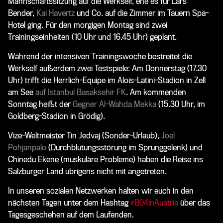
Mannschaftssitzung auf die Werkself, ehe es für
Lars
Bender
,
Kai Havertz
und Co. auf die Zimmer im Tauern Spa-
Hotel ging. Für den morgigen Montag sind zwei
Trainingseinheiten (10 Uhr und 16.45 Uhr) geplant.
Während der intensiven Trainingswoche bestreitet die
Werkself außerdem zwei Testspiele: Am Donnerstag (17.30
Uhr) trifft die Herrlich-Equipe im Alois-Latini-Stadion in Zell
am See
auf Istanbul Basaksehir FK
. Am kommenden
Sonntag heißt der
Gegner Al-Wahda Mekka
(15.30 Uhr, im
Goldberg-Stadion in Grödig).
Vize-Weltmeister
Tin Jedvaj
(Sonder-Urlaub),
Joel
Pohjanpalo
(Durchblutungsstörung im Sprunggelenk) und
Chinedu Ekene
(muskuläre Probleme) haben die Reise ins
Salzburger Land übrigens nicht mit angetreten.
In unseren sozialen Netzwerken halten wir euch in den
nächsten Tagen unter dem Hashtag
#B04inAustria
über das
Tagesgeschehen auf dem Laufenden.