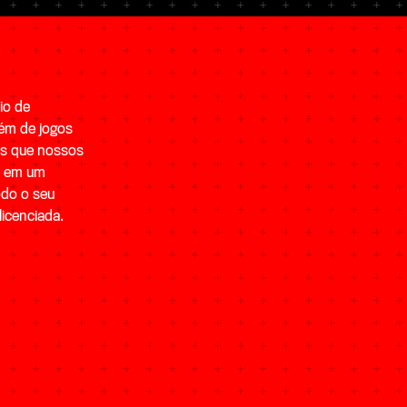
io de
lém de jogos
os que nossos
a em um
odo o seu
licenciada.