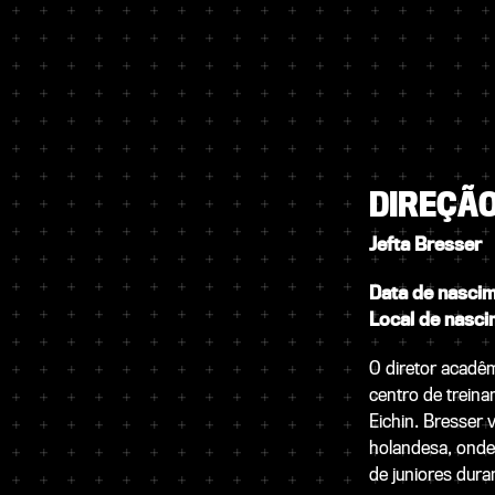
DIREÇÃ
Jefta Bresser
Data de nasci
Local de nasci
O diretor acadêm
centro de trei
Eichin. Bresser 
holandesa, onde
de juniores dura