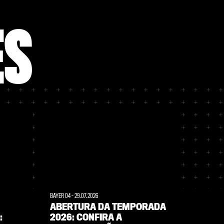
ES
BAYER 04
-
29.07.2026
BAYER 04
-
ABERTURA DA TEMPORADA
NOVA
:
2026: CONFIRA A
ALIM