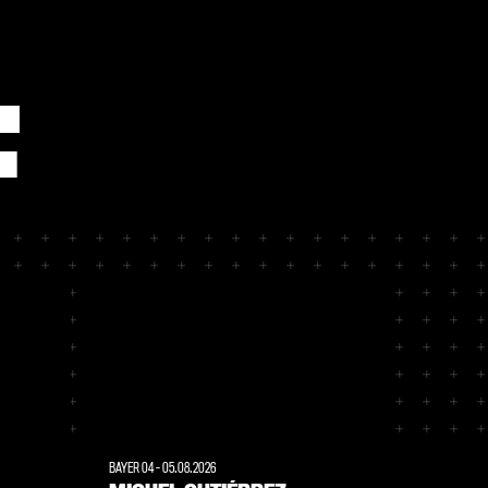
F
BAYER 04
-
05.08.2026
BAYER 04
-