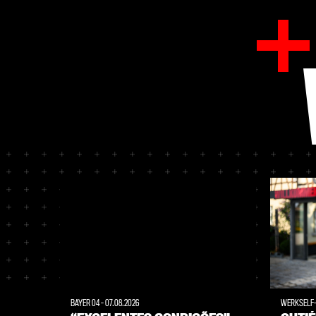
BAYER 04
-
07.08.2026
WERKSELF