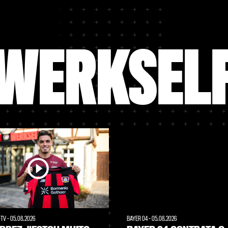
WERKSEL
-TV
-
05.08.2026
BAYER 04
-
05.08.2026