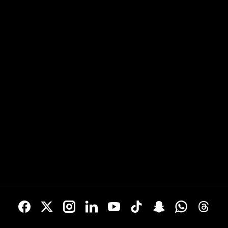
dos.
garantindo muitas risadas com 
humor.