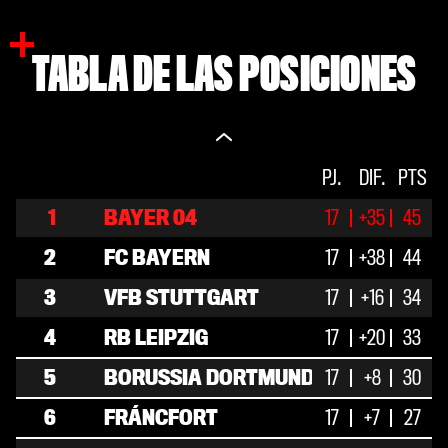
TABLA DE LAS POSICIONES
V.
PJ.
E
DIF.
D.
PTS
1
BAYER 04
17
14
+35
3
45
0
47
2
FC BAYERN
17
14
+38
2
44
1
53
3
VFB STUTTGART
17
11
+16
1
34
5
38
4
RB LEIPZIG
17
10
+20
3
33
4
38
5
BORUSSIA DORTMUND
17
8
+8
6
30
3
33
6
FRÁNCFORT
17
7
+7
6
27
4
27