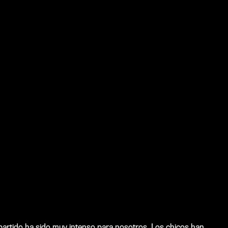
l partido ha sido muy intenso para nosotros. Los chicos han