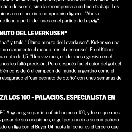
 cuestión de suerte, sino la recompensa a un buen trabajo. Los
 piensa en el próximo compromiso liguero: "Ahora
lleno a partir del lunes en el partido de Leipzig".
MINUTO DEL LEVERKUSEN"
nal" y tituló " Último minuto del Leverkusen".
Kicker
vio una
"tomó claramente el mando tras el descanso". En el
Kölner
una nota de 1,5: "Una vez más, el líder más agresivo en el
os les faltó precisión. Pero después fue el autor del gol del
ién consideró al campeón del mundo argentino como el
 ha asegurado el 'campeonato de otoño' con unas semanas de
A LOS 100 - PALACIOS, ESPECIALISTA EN
 FC Augsburg su partido oficial número 100, y fue el que más
 A pesar de sus ocasiones, el gol perteneció a su compañero
do en liga con el Bayer 04 hasta la fecha, es el tercero que