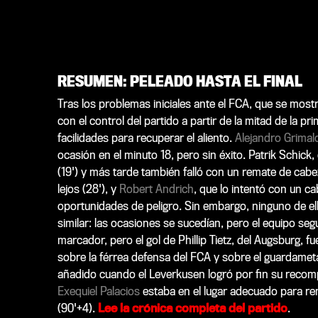
RESUMEN: PELEADO HASTA EL FINAL
Tras los problemas iniciales ante el FCA, que se mostró
con el control del partido a partir de la mitad de la
facilidades para recuperar el aliento.
Alejandro Grimal
ocasión en el minuto 18, pero sin éxito. Patrik Schi
(19') y más tarde también falló con un remate de cabez
lejos (28'), y
Robert Andrich
, que lo intentó con un ca
oportunidades de peligro. Sin embargo, ninguno de ello
similar: las ocasiones se sucedían, pero el equipo seg
marcador, pero el gol de Phillip Tietz, del Augsburg, f
sobre la férrea defensa del FCA y sobre el guardameta
añadido cuando el Leverkusen logró por fin su recom
Exequiel Palacios
estaba en el lugar adecuado para rem
(90'+4).
Lee la crónica completa del partido
.