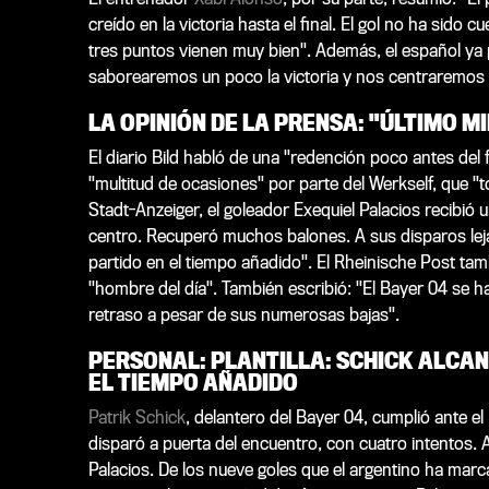
creído en la victoria hasta el final. El gol no ha sido
tres puntos vienen muy bien". Además, el español ya
saborearemos un poco la victoria y nos centraremos de 
LA OPINIÓN DE LA PRENSA: "ÚLTIMO 
El diario
Bild
habló de una "redención poco antes del fi
"multitud de ocasiones" por parte del Werkself, que 
Stadt-Anzeiger
, el goleador Exequiel Palacios recibió 
centro. Recuperó muchos balones. A sus disparos lejan
partido en el tiempo añadido". El
Rheinische Post
tamb
"hombre del día". También escribió: "El Bayer 04 se
retraso a pesar de sus numerosas bajas".
PERSONAL: PLANTILLA: SCHICK ALCANZ
EL TIEMPO AÑADIDO
Patrik Schick
, delantero del Bayer 04, cumplió ante el
disparó a puerta del encuentro, con cuatro intentos.
Palacios. De los nueve goles que el argentino ha marca