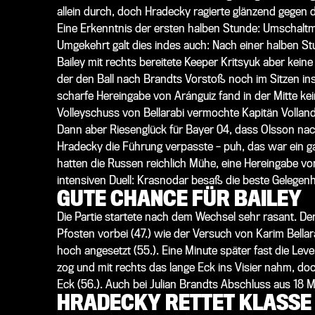
allein durch, doch Hradecky ragierte glänzend gegen
Eine Erkenntnis der ersten halben Stunde: Umschaltm
Umgekehrt galt dies indes auch: Nach einer halben Stu
Bailey mit rechts bereitete Keeper Kritsyuk aber kein
der den Ball nach Brandts Vorstoß noch im Sitzen ins 
scharfe Hereingabe von Aránguiz fand in der Mitte ke
Volleyschuss von Bellarabi vermochte Kapitän Volland n
Dann aber Riesenglück für Bayer 04, dass Olsson nac
Hradecky die Führung verpasste – puh, das war ein ga
hatten die Russen reichlich Mühe, eine Hereingabe von 
intensiven Duell: Krasnodar besaß die beste Gelegenhe
GUTE CHANCE FÜR BAILEY
Die Partie startete nach dem Wechsel sehr rasant. 
Pfosten vorbei (47.) wie der Versuch von Karim Bellar
hoch angesetzt (55.). Eine Minute später fast die Le
zog und mit rechts das lange Eck ins Visier nahm, do
Eck (56.). Auch bei Julian Brandts Abschluss aus 18 Met
HRADECKY RETTET KLASSE