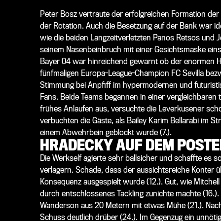
Peter Bosz vertraute der erfolgreichen Formation der
der Rotation. Auch die Besetzung auf der Bank war ide
wie die beiden Langzeitverletzten Panos Retsos und J
seinem Nasenbeinbruch mit einer Gesichtsmaske einsa
Bayer 04 war hinreichend gewarnt ob der enormen H
fünfmaligen Europa-League-Champion FC Sevilla bezw
Stimmung bei Anpfiff im hypermodernen und futurist
Fans. Beide Teams begannen in einer vergleichbaren 
frühes Anlaufen aus, versuchte die Leverkusener scho
verbuchten die Gäste, als Bailey Karim Bellarabi im S
einem Abwehrbein geblockt wurde (7.).
HRADECKY AUF DEM POSTE
Die Werkself agierte sehr ballsicher und schaffte es
verlagern. Schade, dass der aussichtsreiche Konter üb
Konsequenz ausgespielt wurde (12.). Gut, wie Mitche
durch entschlossenes Tackling zunichte machte (16.).
Wanderson aus 20 Metern mit etwas Mühe (21.). Nach
Schuss deutlich drüber (24.). Im Gegenzug ein unnöti