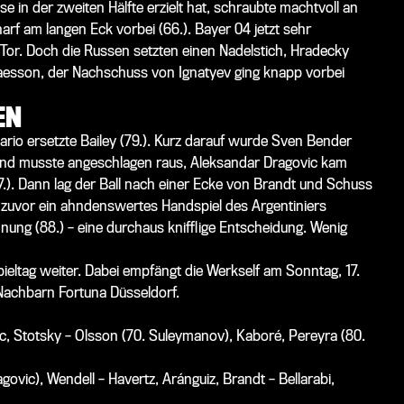
se in der zweiten Hälfte erzielt hat, schraubte machtvoll an
rf am langen Eck vorbei (66.). Bayer 04 jetzt sehr
Tor. Doch die Russen setzten einen Nadelstich, Hradecky
laesson, der Nachschuss von Ignatyev ging knapp vorbei
EN
rio ersetzte Bailey (79.). Kurz darauf wurde Sven Bender
nd musste angeschlagen raus, Aleksandar Dragovic kam
(87.). Dann lag der Ball nach einer Ecke von Brandt und Schuss
e zuvor ein ahndenswertes Handspiel des Argentiniers
ung (88.) – eine durchaus knifflige Entscheidung. Wenig
ieltag weiter. Dabei empfängt die Werkself am Sonntag, 17.
Nachbarn Fortuna Düsseldorf.
ic, Stotsky – Olsson (70. Suleymanov), Kaboré, Pereyra (80.
ovic), Wendell – Havertz, Aránguiz, Brandt – Bellarabi,