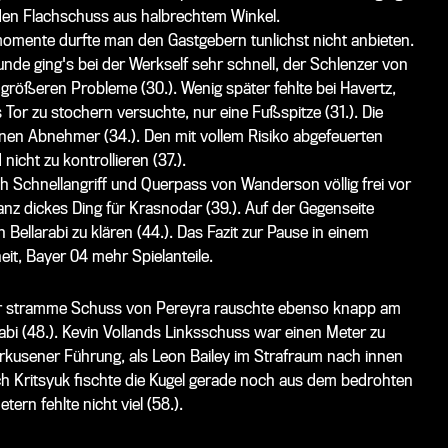
 den Flachschuss aus halbrechtem Winkel.
omente durfte man den Gastgebern tunlichst nicht anbieten.
nde ging's bei der Werkself sehr schnell, der Schlenzer von
e größeren Probleme (30.). Wenig später fehlte bei Havertz,
Tor zu stochern versuchte, nur eine Fußspitze (31.). Die
inen Abnehmer (34.). Den mit vollem Risiko abgefeuerten
icht zu kontrollieren (37.).
h Schnellangriff und Querpass von Wanderson völlig frei vor
nz dickes Ding für Krasnodar (39.). Auf der Gegenseite
Bellarabi zu klären (44.). Das Fazit zur Pause in einem
it, Bayer 04 mehr Spielanteile.
Der stramme Schuss von Pereyra rauschte ebenso knapp am
abi (48.). Kevin Vollands Linksschuss war einen Meter zu
verkusener Führung, als Leon Bailey im Strafraum nach innen
ch Kritsyuk fischte die Kugel gerade noch aus dem bedrohten
ern fehlte nicht viel (58.).