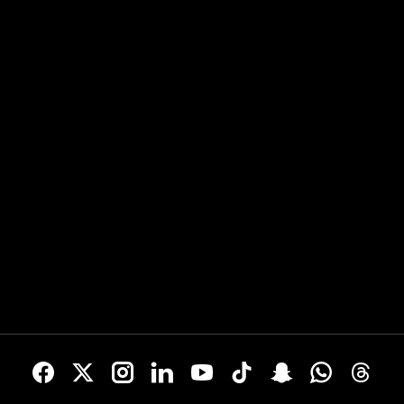
 erstes Training, außerdem
Gutiérrez im Interview über seine
en mit Bayer 04 in der
en Saison...