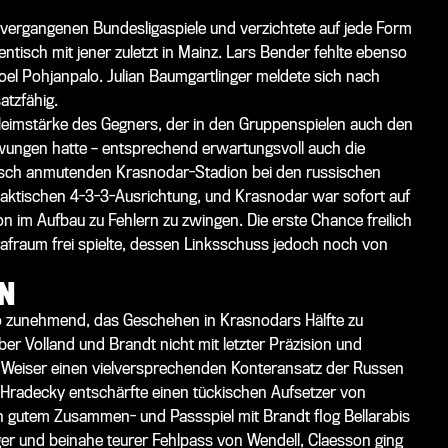
 vergangenen Bundesligaspiele und verzichtete auf jede Form
ntisch mit jener zuletzt in Mainz. Lars Bender fehlte ebenso
oel Pohjanpalo. Julian Baumgartlinger meldete sich nach
tzfähig.
eimstärke des Gegners, der in den Gruppenspielen auch den
ungen hatte – entsprechend erwartungsvoll auch die
isch anmutenden Krasnodar-Stadion bei den russischen
taktischen 4-3-3-Ausrichtung, und Krasnodar war sofort auf
n im Aufbau zu Fehlern zu zwingen. Die erste Chance freilich
trafraum frei spielte, dessen Linksschuss jedoch noch von
N
 so zunehmend, das Geschehen in Krasnodars Hälfte zu
er Volland und Brandt nicht mit letzter Präzision und
ll Weiser einen vielversprechenden Konteransatz der Russen
 Hradecky entschärfte einen tückischen Aufsetzer von
 gutem Zusammen- und Passspiel mit Brandt flog Bellarabis
ger und beinahe teurer Fehlpass von Wendell, Claesson ging