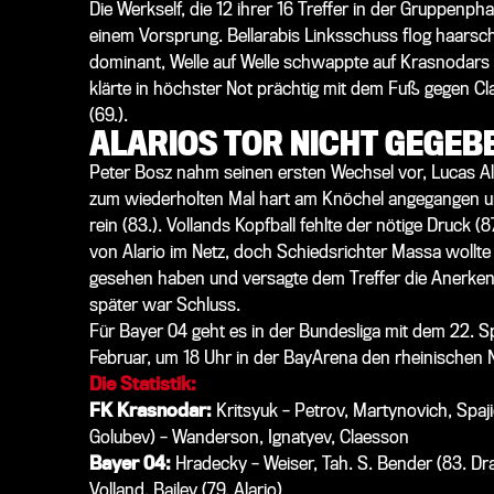
Die Werkself, die 12 ihrer 16 Treffer in der Gruppenpha
einem Vorsprung. Bellarabis Linksschuss flog haarscha
dominant, Welle auf Welle schwappte auf Krasnodars 
klärte in höchster Not prächtig mit dem Fuß gegen C
(69.).
ALARIOS TOR NICHT GEGEB
Peter Bosz nahm seinen ersten Wechsel vor, Lucas Ala
zum wiederholten Mal hart am Knöchel angegangen u
rein (83.). Vollands Kopfball fehlte der nötige Druck 
von Alario im Netz, doch Schiedsrichter Massa wollt
gesehen haben und versagte dem Treffer die Anerkenn
später war Schluss.
Für Bayer 04 geht es in der Bundesliga mit dem 22. Sp
Februar, um 18 Uhr in der BayArena den rheinischen 
Die Statistik:
FK Krasnodar:
Kritsyuk – Petrov, Martynovich, Spaj
Golubev) – Wanderson, Ignatyev, Claesson
Bayer 04:
Hradecky – Weiser, Tah. S. Bender (83. Drag
Volland, Bailey (79. Alario)